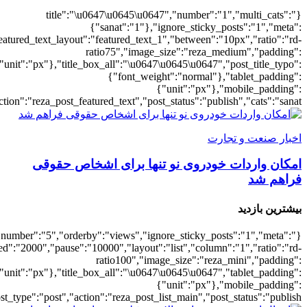
{"meta_da