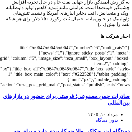
{"meta_category":"1","meta_date":"1","meta_comments":"1"},"arrows