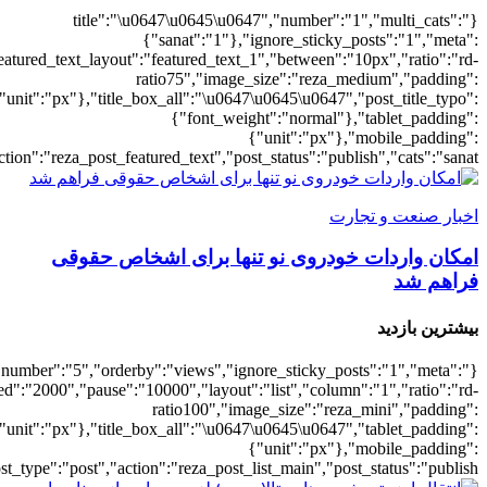
{"meta_da