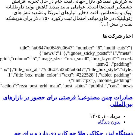
{"meta_category":"1","meta_date":"1","meta_comments":"1"},"arrows