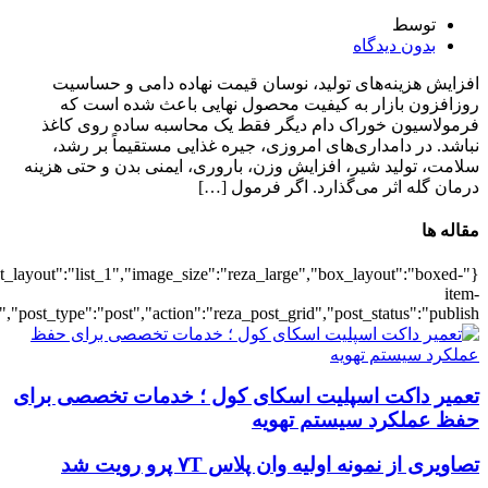
{"title":"\u0647\u0645\u0647",