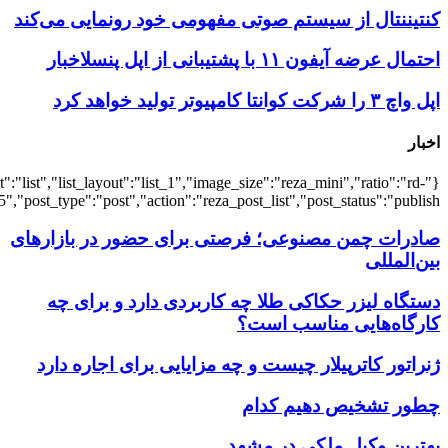
{"title":"\u0647