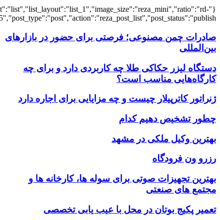
{"title":"\u0647