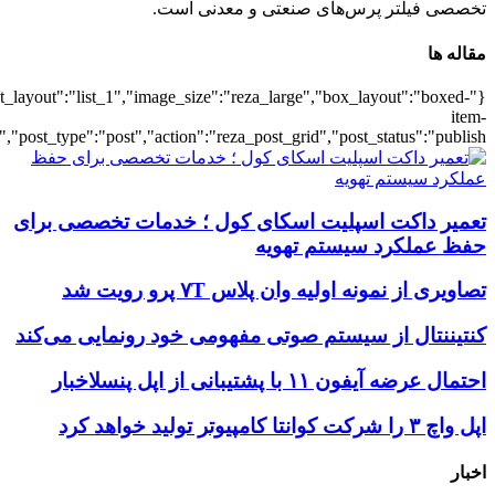
{"title":"\u0647\u0645\u0647",