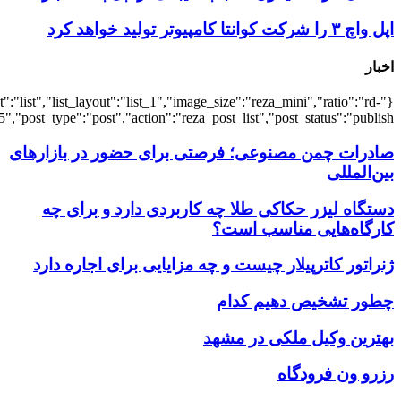
{"title":"\u0647