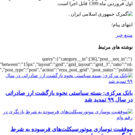
[28],"posts_per_page":3,"ignore_sticky_po