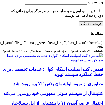
{"title":"\u0647\u0645\u0647",