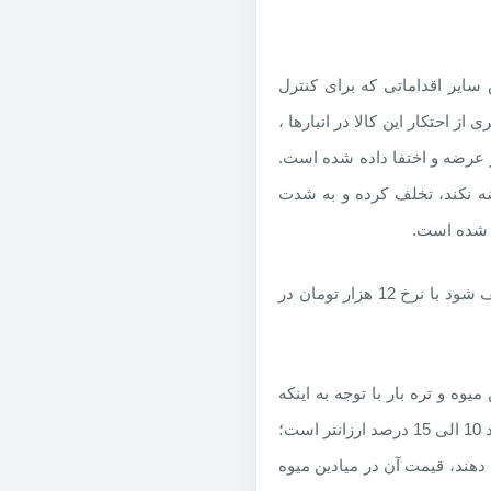
 سایر اقداماتی که برای کنترل
ز احتکار این کالا در انبارها ،
ز عرضه و اختفا داده شده است.
رضه نکند، تخلف کرده و به شدت
 شده است.
به گفته وی،هر محموله ای که توسط دولت به عنوان احتکار،کشف شود با نرخ 12 هزار تومان در
یوه و تره بار با توجه به اینکه
معمولاً قیمت بازار میادین میوه و تره بار نسبت به سایر جاها حدود 10 الی 15 درصد ارزانتر است؛
دهند، قیمت آن در میادین میوه