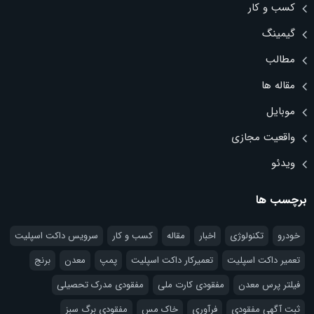
کسب و کار
گیمینگ
مطالب
مقاله ها
موبایل
واقعیت مجازی
ویدئو
برچسب ها
خودرو
تکنولوژی
اخبار
مقاله
کسب و کار
سرویس داکت اسپلیت
تعمیر داکت اسپلیت
تعمیرکار داکت اسپلیت
پمپ
معدن
برنج
فیلتر پرس معدن
مفقودی کارت ملی
مفقودی مدرک تحصیلی
ثبت آگهی مفقودی
فرآوری
خاک مس
مفقودی برگ سبز