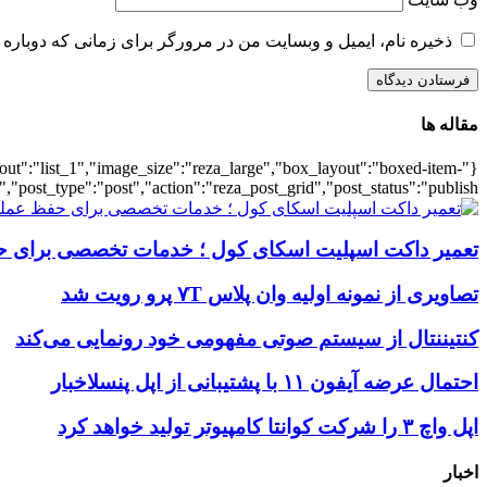
ذخیره نام، ایمیل و وبسایت من در مرورگر برای زمانی که دوباره 
مقاله ها
ayout":"list_1","image_size":"reza_large","box_layout":"boxed-item-
","post_type":"post","action":"reza_post_grid","post_status":"publish"}
تعمیر داکت اسپلیت اسکای کول ؛ خدمات تخصصی برای ح
تصاویری از نمونه اولیه وان پلاس ۷T پرو رویت شد
کنتیننتال از سیستم صوتی مفهومی خود رونمایی می‌کند
احتمال عرضه آیفون ۱۱ با پشتیبانی از اپل پنسلاخبار
اپل واچ ۳ را شرکت کوانتا کامپیوتر تولید خواهد کرد
اخبار