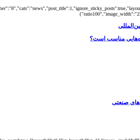
er":"8","cats":"news","post_title":1,"ignore_sticky_posts":true,"layout"
ratio100","image_width":"25"
‌المللی
اه‌هایی مناسب است؟
‌ های صنعتی