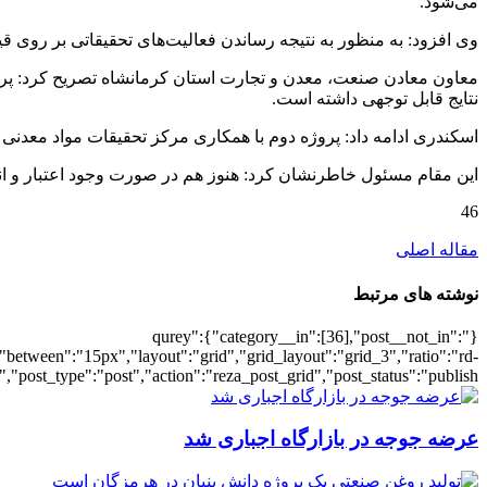
می‌شود.
وی افزود: به منظور به نتیجه رساندن فعالیت‌های تحقیقاتی بر روی قیر طبیعی ۲ پروژه در سال‌های گذشته به منظور دستیابی به محصولات دارای ارزش افزوده بالاتر بر روی این ما
معاون معادن صنعت، معدن و تجارت استان کرمانشاه تصریح کرد: پروژ
نتایج قابل توجهی داشته است.
اسکندری ادامه داد: پروژه دوم با همکاری مرکز تحقیقات مواد معدنی 
این مقام مسئول خاطرنشان کرد: هنوز هم در صورت وجود اعتبار و ان
46
مقاله اصلی
نوشته های مرتبط
{"qurey":{"category__in":[36],"post__not_in":
"between":"15px","layout":"grid","grid_layout":"grid_3","ratio":"rd-
"post_type":"post","action":"reza_post_grid","post_status":"publish"}
عرضه جوجه در بازارگاه اجباری شد