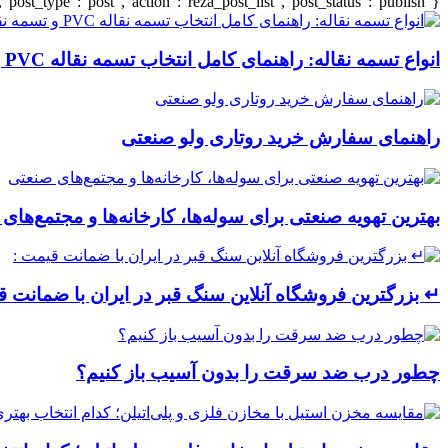
{"title":"\u0647\u0645\u0647","number":"7","cats":"business","post_title":1,"ignore_sticky_posts":true,"layout":"list","list_layout":"list_1","image_size":"full","post_type":"post","action":"reza_post_list","post_status":"publish"}
انواع تسمه نقاله: راهنمای کامل انتخاب تسمه نقاله PVC و تسمه نقاله صنعتی
راهنمای سفارش خرید روتاری ولو صنعتی
بهترین تهویه صنعتی برای سوله‌ها، کارخانه‌ها و مجتمع‌های
↵ بزرگترین فروشگاه آنلاین سنگ قبر در ایران با ضمانت ق
چطور درب ضد سرقت را بدون آسیب باز کنیم؟