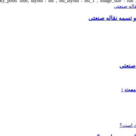
 صنعتی
یمت :