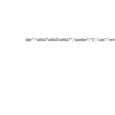
{"title":"\u0647\u0645\u0647","number":"5","cats":"rev