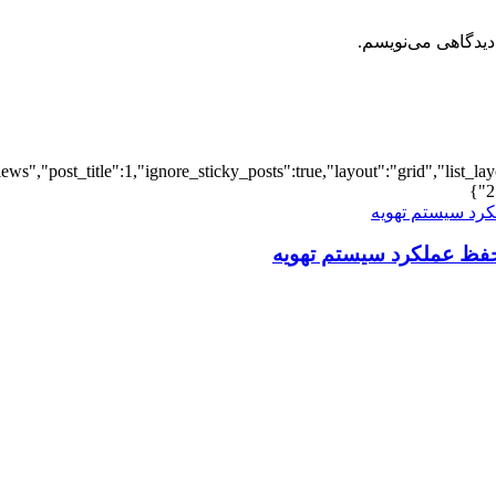
دیدگاهی می‌نویسم.
iews","post_title":1,"ignore_sticky_posts":true,"layout":"grid","list_l
2
فظ عملکرد سیستم تهویه