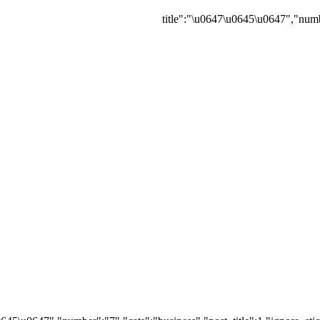
{"title":"\u0647\u0645\u0647","numb