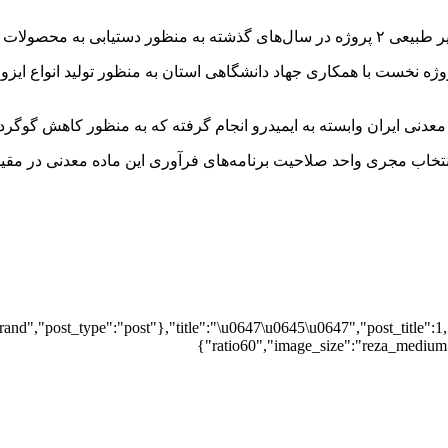
ده معدنی انجام شده است.
ه نخست با همکاری جهاد دانشگاهی استان به منظور تولید انواع ایز
معدنی ایران وابسته به ایمیدرو انجام گرفته که به منظور کاهش گوگرد
تخاب مجری واحد صلاحیت برنامه‌های فرآوری این ماده معدنی در مقیا
and","post_type":"post"},"title":"\u0647\u0645\u0647","post_title":1,
ratio60","image_size":"reza_medium",