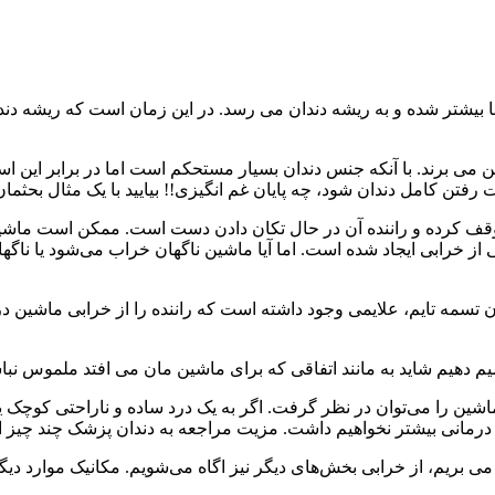
 بیشتر شده و به ریشه دندان می رسد. در این زمان است که ریشه دند
 بین می برند. با آنکه جنس دندان بسیار مستحکم است اما در برابر این ا
فتن کامل دندان شود، چه پایان غم انگیزی!! بیایید با یک مثال بحثمان 
شینی توقف کرده و راننده آن در حال تکان دادن دست است. ممکن است م
از خرابی ایجاد شده‌ است. اما آیا ماشین ناگهان خراب می‌شود یا ناگه
ن تسمه تایم، علایمی وجود داشته ‌است که راننده را از خرابی ماشین د
یم دهیم شاید به مانند اتفاقی که برای ماشین مان می افتد ملموس نبا
اشین را می‌توان در نظر گرفت. اگر به یک درد ساده و ناراحتی کوچک یا
جلسات درمانی بیشتر نخواهیم داشت. مزیت مراجعه به دندان پزشک چند چیز
 بریم، از خرابی بخش‌های دیگر نیز اگاه می‌شویم. مکانیک موارد دیگر ر