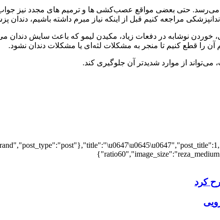
 می‌رسد. حتی بعضی مواقع عصب‌کشی‌ ها و ترمیم های مجدد نیز جواب 
دندانپزشکی مراجعه کنیم قبل از اینکه نیاز مبرم داشته باشیم، دندان پزش
یی، خوردن نوشابه در دفعات زیاد، مکیدن لیمو که باعث سایش دندان م
نیم آن ‌را قطع کنیم تا منجر به مشکلات لثه‌ای یا مشکلات دندان نشود.
می‌تواند از موارد شدیدتر آن جلوگیری کند.
and","post_type":"post"},"title":"\u0647\u0645\u0647","post_title":1,
ratio60","image_size":"reza_medium",
ح کرد
رویی