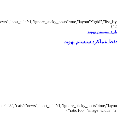
iews","post_title":1,"ignore_sticky_posts":true,"layout":"grid","list_l
2
فظ عملکرد سیستم تهویه
er":"8","cats":"news","post_title":1,"ignore_sticky_posts":true,"layout"
ratio100","image_width":"25"