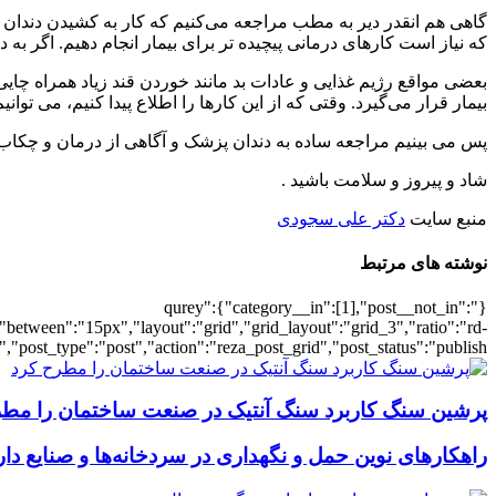
گاهی هم انقدر دیر به مطب مراجعه می‌کنیم که کار به کشیدن دندان
که نیاز است کارهای درمانی پیچیده تر برای بیمار انجام دهیم. اگر به 
بعضی مواقع رژیم غذایی و عادات بد مانند خوردن قند زیاد همراه چا
بیمار قرار می‌گیرد. وقتی که از این کارها را اطلاع پیدا کنیم، ‌می‌ توا
پس ‌می بینیم مراجعه ساده به دندان پزشک و آگاهی از درمان و چکاب، 
شاد و پیروز و سلامت باشید .
منبع سایت
دکتر علی سجودی
نوشته های مرتبط
{"qurey":{"category__in":[1],"post__not_in":
"between":"15px","layout":"grid","grid_layout":"grid_3","ratio":"rd-
"post_type":"post","action":"reza_post_grid","post_status":"publish"}
پرشین سنگ کاربرد سنگ آنتیک در صنعت ساختمان را مطر
راهکارهای نوین حمل و نگهداری در سردخانه‌ها و صنایع دا