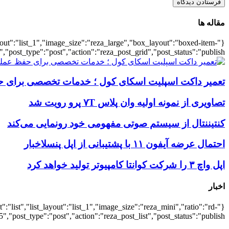
مقاله ها
ayout":"list_1","image_size":"reza_large","box_layout":"boxed-item-
","post_type":"post","action":"reza_post_grid","post_status":"publish"}
تعمیر داکت اسپلیت اسکای کول ؛ خدمات تخصصی برای ح
تصاویری از نمونه اولیه وان پلاس ۷T پرو رویت شد
کنتیننتال از سیستم صوتی مفهومی خود رونمایی می‌کند
احتمال عرضه آیفون ۱۱ با پشتیبانی از اپل پنسلاخبار
اپل واچ ۳ را شرکت کوانتا کامپیوتر تولید خواهد کرد
اخبار
:"list","list_layout":"list_1","image_size":"reza_mini","ratio":"rd-
,"post_type":"post","action":"reza_post_list","post_status":"publish"}