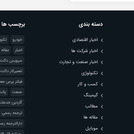
دسته بندی
برچسب ها
اخبار اقتصادی
خودرو
تکنو
اخبار
مقاله
اخبار شرکت ها
سرویس داکت 
اخبار صنعت و تجارت
تعمیرکار داکت
تکنولوژی
فیلتر پرس مع
کسب و کار
صنعت
پالت
گیمینگ
گاردین خدمات
مطالب
ترجمه رسمی
مقاله ها
دارالترجمه رس
موبایل
روزنامه کثیرالا