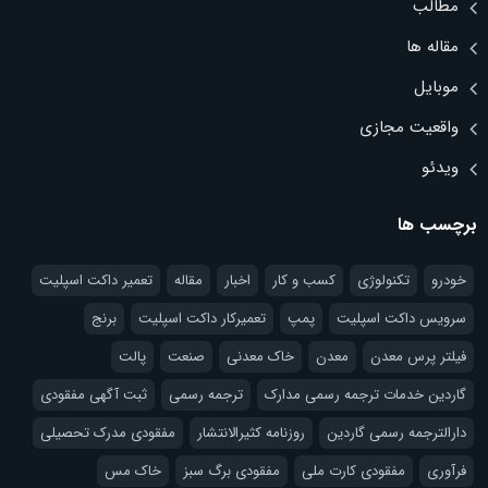
مطالب
مقاله ها
موبایل
واقعیت مجازی
ویدئو
برچسب ها
خودرو
تکنولوژی
کسب و کار
اخبار
مقاله
تعمیر داکت اسپلیت
سرویس داکت اسپلیت
پمپ
تعمیرکار داکت اسپلیت
برنج
فیلتر پرس معدن
معدن
خاک معدنی
صنعت
پالت
گاردین خدمات ترجمه رسمی مدارک
ترجمه رسمی
ثبت آگهی مفقودی
دارالترجمه رسمی گاردین
روزنامه کثیرالانتشار
مفقودی مدرک تحصیلی
فرآوری
مفقودی کارت ملی
مفقودی برگ سبز
خاک مس