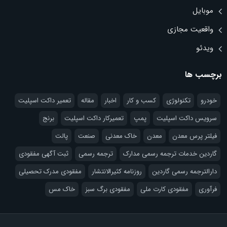
موبایل
واقعیت مجازی
ویدئو
برچسب ها
خودرو
تکنولوژی
کسب و کار
اخبار
مقاله
تعمیر داکت اسپلیت
سرویس داکت اسپلیت
پمپ
تعمیرکار داکت اسپلیت
برنج
فیلتر پرس معدن
معدن
خاک معدنی
صنعت
پالت
گاردین خدمات ترجمه رسمی مدارک
ترجمه رسمی
ثبت آگهی مفقودی
دارالترجمه رسمی گاردین
روزنامه کثیرالانتشار
مفقودی مدرک تحصیلی
فرآوری
مفقودی کارت ملی
مفقودی برگ سبز
خاک مس