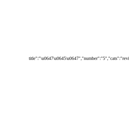
{"title":"\u0647\u0645\u0647","number":"5","cats":"rev