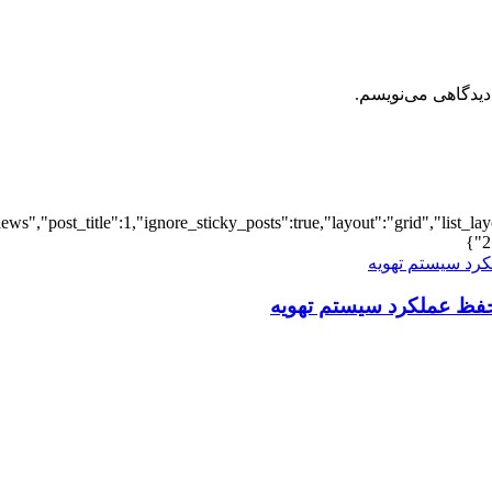
دیدگاهی می‌نویسم.
iews","post_title":1,"ignore_sticky_posts":true,"layout":"grid","list_l
2
فظ عملکرد سیستم تهویه