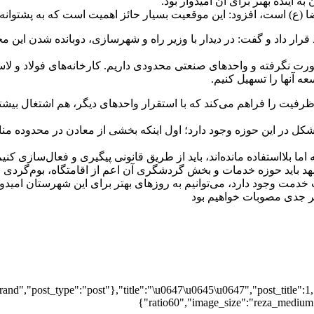
 آینده بهتر برای آن امیدوار بود.
رضا (ع) است، افزود: این موقعیت بسیار حائز اهمیت است که به پشتوان
قرار داد و گفت: در دیدار با وزیر راه و شهرسازی، دوبانده شدن این م
گرفته و واحدهای صنعتی محدودی داریم. کارخانه‌های فولاد و لاستیک 
عه آنها را تسهیل کنیم.
رفیت را فراهم می‌کند که با استقرار واحدهای دیگر، هم اشتغال بیشت
مشکل در این حوزه وجود دارد؛ اول اینکه بخشی از معادن در محدوده 
ا بلااستفاده مانده‌اند، باید از طریق قانونی پیگیری و فعال‌سازی کنیم
 باید حوزه خدمات و بخش گردشگری آن اعم از اقامتگاه، بوم‌گردی و 
دمت وجود دارد، می‌توانیم به روزهای بهتر برای این شهرستان امیدوا
یر جدی مصوبات خواهیم بود
and","post_type":"post"},"title":"\u0647\u0645\u0647","post_title":1,
ratio60","image_size":"reza_medium",