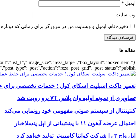
ایمیل
*
وب‌ سایت
ذخیره نام، ایمیل و وبسایت من در مرورگر برای زمانی که دوباره 
مقاله ها
ayout":"list_1","image_size":"reza_large","box_layout":"boxed-item-
","post_type":"post","action":"reza_post_grid","post_status":"publish"}
تعمیر داکت اسپلیت اسکای کول ؛ خدمات تخصصی برای ح
تصاویری از نمونه اولیه وان پلاس ۷T پرو رویت شد
کنتیننتال از سیستم صوتی مفهومی خود رونمایی می‌کند
احتمال عرضه آیفون ۱۱ با پشتیبانی از اپل پنسلاخبار
اپل واچ ۳ را شرکت کوانتا کامپیوتر تولید خواهد کرد