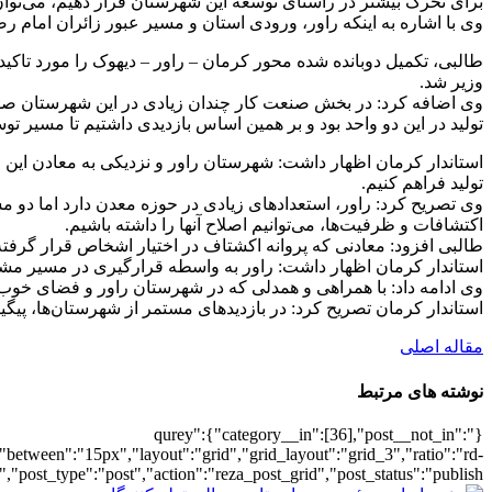
برای تحرک بیشتر در راستای توسعه این شهرستان قرار دهیم، می‌توان به
وی با اشاره به اینکه راور، ورودی استان و مسیر عبور زائران امام 
طالبی، تکمیل دوبانده شده محور کرمان – راور – دیهوک را مورد تاکید 
وزیر شد.
وی اضافه کرد: در بخش صنعت کار چندان زیادی در این شهرستان صورت ن
تولید در این دو واحد بود و بر همین اساس بازدیدی داشتیم تا مسیر توس
استاندار کرمان اظهار داشت: شهرستان راور و نزدیکی به معادن این ظ
تولید فراهم کنیم.
وی تصریح کرد: راور، استعدادهای زیادی در حوزه معدن دارد اما دو 
اکتشافات و ظرفیت‌ها، می‌توانیم اصلاح آنها را داشته باشیم.
طالبی افزود: معادنی که پروانه‌ اکشتاف در اختیار اشخاص قرار گرفته ام
استاندار کرمان اظهار داشت: راور به واسطه قرارگیری در مسیر مشهد
وی ادامه داد: با همراهی و همدلی که در شهرستان راور و فضای خوب خ
استاندار کرمان تصریح کرد: در بازدیدهای مستمر از شهرستان‌ها، پیگ
مقاله اصلی
نوشته های مرتبط
{"qurey":{"category__in":[36],"post__not_in":
"between":"15px","layout":"grid","grid_layout":"grid_3","ratio":"rd-
"post_type":"post","action":"reza_post_grid","post_status":"publish"}