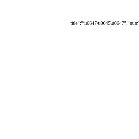
{"title":"\u0647\u0645\u0647","numb