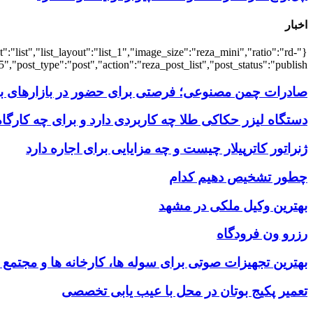
اخبار
:"list","list_layout":"list_1","image_size":"reza_mini","ratio":"rd-
,"post_type":"post","action":"reza_post_list","post_status":"publish"}
صادرات چمن مصنوعی؛ فرصتی برای حضور در بازارهای بین
دستگاه لیزر حکاکی طلا چه کاربردی دارد و برای چه کارگ
ژنراتور کاترپیلار چیست و چه مزایایی برای اجاره دارد
چطور تشخیص دهیم کدام
بهترین وکیل ملکی در مشهد
رزرو ون فرودگاه
بهترین تجهیزات صوتی برای سوله‌ ها، کارخانه‌ ها و مجتمع
تعمیر پکیج بوتان در محل با عیب یابی تخصصی