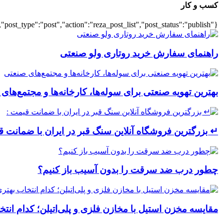
کسب و کار
{"title":"\u0647\u0645\u0647","number":"7","cats":"business","post_title":1,"ignore_sticky_posts":true,"layout":"list","list_layout":"list_1","image_size":"full","post_type":"post","action":"reza_post_list","post_status":"publish"}
راهنمای سفارش خرید روتاری ولو صنعتی
بهترین تهویه صنعتی برای سوله‌ها، کارخانه‌ها و مجتمع‌های
↵ بزرگترین فروشگاه آنلاین سنگ قبر در ایران با ضمانت ق
چطور درب ضد سرقت را بدون آسیب باز کنیم؟
مقایسه مخزن استیل با مخازن فلزی و پلی‌اتیلن؛ کدام ان