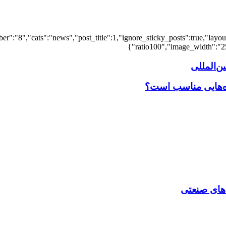
er":"8","cats":"news","post_title":1,"ignore_sticky_posts":true,"layout"
ratio100","image_width":"25"
‌المللی
اه‌هایی مناسب است؟
‌ های صنعتی