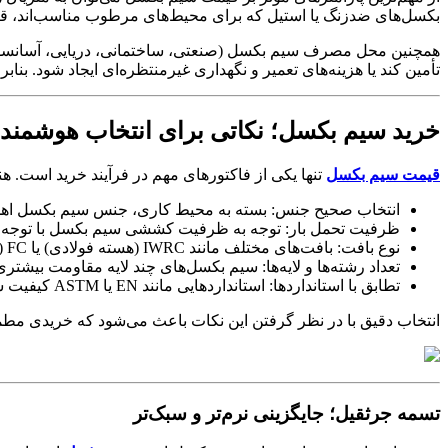
بکسل‌های ضدزنگ یا استیل که برای محیط‌های مرطوب مناسب‌اند، قی
همچنین محل مصرف سیم بکسل (صنعتی، ساختمانی، دریایی، آسانسوری)
تأمین کند یا هزینه‌های تعمیر و نگهداری غیرمنتظره‌ای ایجاد شود. بنا
خرید سیم بکسل؛ نکاتی برای انتخاب هوشمندا
قیمت سیم بکسل
تنها یکی از فاکتورهای مهم در فرآیند خرید است. ه
انتخاب صحیح جنس
: بسته به محیط کاری، جنس سیم بکسل اهمی
ظرفیت تحمل بار
: توجه به ظرفیت کششی سیم بکسل با توجه به 
نوع بافت
: بافت‌های مختلف مانند
IWRC (هسته فولادی) یا
FC (هسته کنفی) هرکدام مزایای خود را دارند و بر قیمت سیم بکسل اثر می‌گذارند
تعداد رشته‌ها و لایه‌ها
: سیم بکسل‌های چند لایه مقاومت بیشتری 
تطابق با استانداردها
: استانداردهایی مانند
EN یا
ASTM کیفیت سیم بکسل را تضمین می‌کنند و معمولاً در تعیین قیمت سیم بکسل اثرگذارند
انتخاب دقیق با در نظر گرفتن این نکات باعث می‌شود که خریدی مطمئ
تسمه جرثقیل؛ جایگزینی نرم‌تر و سبک‌تر