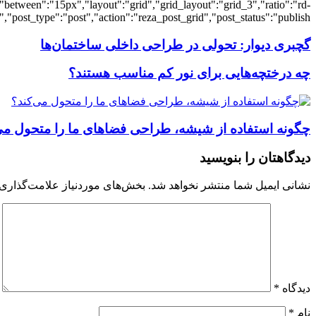
"between":"15px","layout":"grid","grid_layout":"grid_3","ratio":"rd-
"post_type":"post","action":"reza_post_grid","post_status":"publish"}
گچبری دیوار: تحولی در طراحی داخلی ساختمان‌ها
چه درختچه‌هایی برای نور کم مناسب هستند؟
چگونه استفاده از شیشه، طراحی فضاهای ما را متحول می
دیدگاهتان را بنویسید
نشانی ایمیل شما منتشر نخواهد شد.
بخش‌های موردنیاز علامت‌گذاری 
دیدگاه
*
نام
*