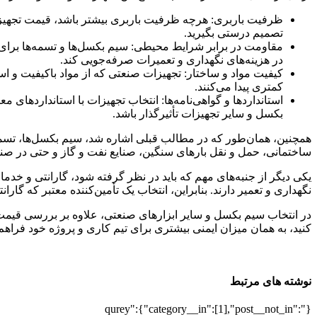
ظرفیت باربری
: هرچه ظرفیت باربری بیشتر باشد، قیمت تجهیزات
تصمیم درستی بگیرید
.
مقاومت در برابر شرایط محیطی
: سیم بکسل‌ها و تسمه‌ها برا
در هزینه‌های نگهداری و تعمیرات صرفه‌جویی کند
.
کیفیت مواد و ساختار
: تجهیزات صنعتی که از مواد باکیفیت و اس
کمتری پیدا می‌کنند
.
استانداردها و گواهی‌نامه‌ها
: انتخاب تجهیزات با استانداردهای معت
بکسل و سایر تجهیزات تأثیرگذار باشد
.
همچنین، همان‌طور که در مطالب قبلی اشاره شد، سیم بکسل‌ها، تسمه‌ه
ساختمانی، حمل و نقل بارهای سنگین، صنایع نفت و گاز و حتی در صنایع
یکی دیگر از جنبه‌های مهم که باید در نظر گرفته شود، گارانتی و
نگهداری و تعمیر دارند. بنابراین، انتخاب یک تأمین‌کننده معتبر که گا
در انتخاب سیم بکسل و سایر ابزارهای صنعتی، علاوه بر بررسی قیمت س
کنید، به همان میزان ایمنی بیشتری برای تیم کاری و پروژه خود فراهم
نوشته های مرتبط
{"qurey":{"category__in":[1],"post__not_in":