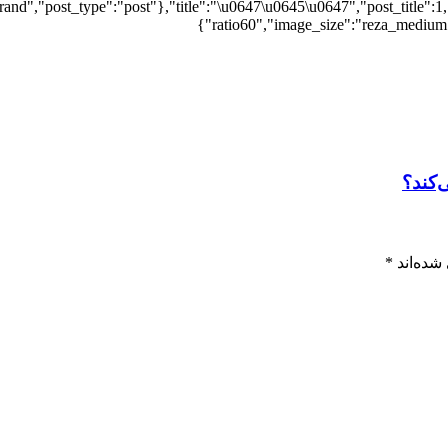
and","post_type":"post"},"title":"\u0647\u0645\u0647","post_title":1,
ratio60","image_size":"reza_medium",
‌کند؟
شده‌اند
*