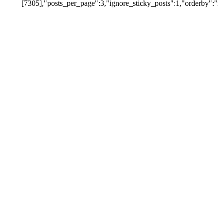
[7305],"posts_per_page":3,"ignore_sticky_posts":1,"orderby":"r