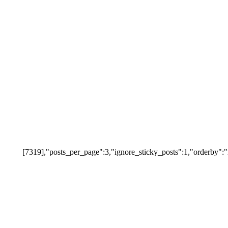
[7319],"posts_per_page":3,"ignore_sticky_posts":1,"orderby":"r