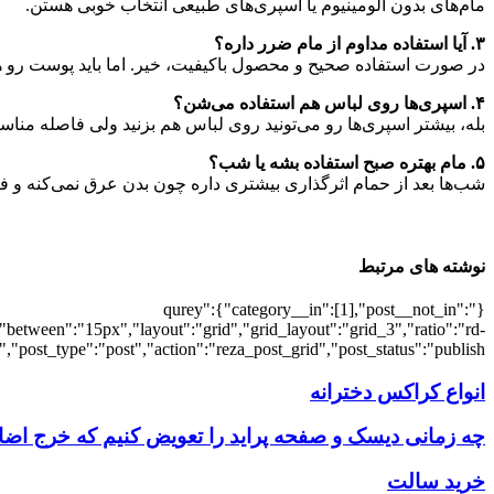
مام‌های بدون آلومینیوم یا اسپری‌های طبیعی انتخاب خوبی هستن
.
۳
.
آیا استفاده مداوم از مام ضرر داره؟
در صورت استفاده صحیح و محصول باکیفیت، خیر. اما باید پوست رو 
۴
.
اسپری‌ها روی لباس هم استفاده می‌شن؟
بله، بیشتر اسپری‌ها رو می‌تونید روی لباس هم بزنید ولی فاصله منا
۵
.
مام بهتره صبح استفاده بشه یا شب؟
شب‌ها بعد از حمام اثرگذاری بیشتری داره چون بدن عرق نمی‌کنه و
نوشته های مرتبط
{"qurey":{"category__in":[1],"post__not_in":
"between":"15px","layout":"grid","grid_layout":"grid_3","ratio":"rd-
"post_type":"post","action":"reza_post_grid","post_status":"publish"}
انواع کراکس دخترانه
چه زمانی دیسک و صفحه پراید را تعویض کنیم که خرج اض
خرید سالت