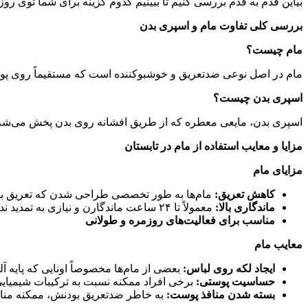
بیاین قدم به قدم بررسی کنیم تا ببینیم کدوم گزینه برای شما توی روز
بررسی کلی تفاوت مام و اسپری بدن
مام چیست؟
مام در اصل نوعی ضدتعریق و خوشبوکننده است که مستقیماً روی پوس
اسپری بدن چیست؟
اسپری بدن، مایعی معطره که از طریق افشانه روی بدن پخش می‌شه. 
مزایا و معایب استفاده از مام در تابستان
مزایای مام
کاهش تعریق
:
مام‌ها به طور تخصصی طراحی شدن که تعریق بد
ماندگاری بالا
:
معمولاً تا ۲۴ ساعت ماندگارن و نیازی به تمدید ندارن
مناسب برای فعالیت‌های روزمره و طولانی
معایب مام
ایجاد لکه روی لباس
:
بعضی از مام‌ها مخصوصاً اونایی که پایه آ
حساسیت پوستی
:
برخی افراد ممکنه نسبت به ترکیبات شیمیا
بسته شدن منافذ پوست
:
به خاطر ضدتعریق بودنش، ممکنه مناف