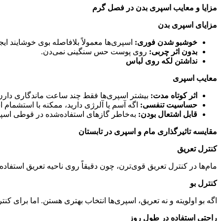
مزایا و معایب اسپری بدن در فصل گرم
مزایای اسپری بدن
خوشبو شدن فوری
:
اسپری‌ها معمولاً بلافاصله بوی خوشایند ایج
بدون اثر چربی
:
روی پوست حس سنگینی نمی‌دن
.
نداشتن لکه روی لباس
معایب اسپری
اثر کوتاه مدت
:
بیشتر اسپری‌ها فقط چند ساعت ماندگاری دارن
حساسیت تنفسی
:
اگه آسم یا آلرژی دارید، ممکنه با استشمام 
قابل اشتعال بودن
:
به‌خاطر گازهای استفاده‌شده در قوطی اسپر
مقایسه تاثیرگذاری مام و اسپری در تابستان
کنترل تعریق
مام‌ها در کنترل تعریق قوی‌ترن، چون دقیقاً روی ناحیه تعریق استف
کنترل بو
اگه بو اولویته و نه تعریق، اسپری‌ها انتخاب بهتری هستن. اما برای کن
راحتی استفاده در طول روز