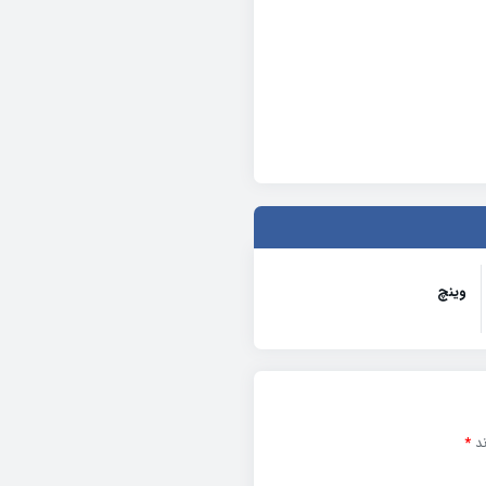
وینچ
ند
*