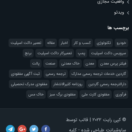
واقعیت مجازی
ویدئو
برچسب ها
خودرو
تکنولوژی
کسب و کار
اخبار
مقاله
تعمیر داکت اسپلیت
سرویس داکت اسپلیت
پمپ
تعمیرکار داکت اسپلیت
برنج
فیلتر پرس معدن
معدن
خاک معدنی
صنعت
پالت
گاردین خدمات ترجمه رسمی مدارک
ترجمه رسمی
ثبت آگهی مفقودی
دارالترجمه رسمی گاردین
روزنامه کثیرالانتشار
مفقودی مدرک تحصیلی
فرآوری
مفقودی کارت ملی
مفقودی برگ سبز
خاک مس
© کپی رایت ۲۰۲۲ | قالب توسط
ساوشیانت طراحی شده - کلیه