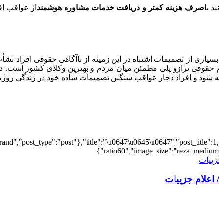
د با
صرف هزینه کمتر و دریافت خدمات مشاوره هوشمند
از عواقب اق
 از تصمیمات اشتباه در این زمینه از ناآگاهی حقوقی افراد نشأت می‌گ
فرم حقوقی ترازو پلی مطمئن میان مردم و بهترین وکلای کشور است. 
 شود و افراد دچار عواقب سنگین تصمیمات ساده خود در زندگی روزم
and","post_type":"post"},"title":"\u0647\u0645\u0647","post_title":1,
ratio60","image_size":"reza_medium",