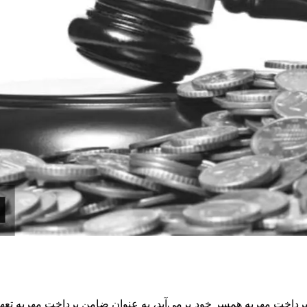
رداخت مهریه همسر خود برمی‌آید، به عنوان ضامن پرداخت مهریه تعهد دا