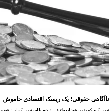
ناآگاهی حقوقی؛ یک ریسک اقتصادی خاموش
تصور کنید که ضمن عقد ازدواج فرزند خود با این تصور که او از عهده پ