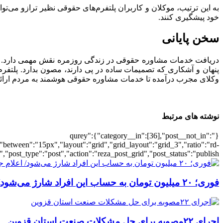
به این ترتیب، موکلان و کاربران پلتفرم‌های حقوقی نظیر ترازو می‌توانن
خود پیشگیری کنند.
سخن پایانی
دریافت خدمات مشاوره حقوقی در زندگی روزمره نقش مهمی دارد. بسیاری
پنهان و آشکاری که تصمیمات ساده در پی دارند، مصون بدارد. پلت
وکلای مجرب درآمده تا خدمات مشاوره حقوقی هوشمند به مردم ارائه
نوشته های مرتبط
{"qurey":{"category__in":[36],"post__not_in":
"between":"15px","layout":"grid","grid_layout":"grid_3","ratio":"rd-
"post_type":"post","action":"reza_post_grid","post_status":"publish"}
فوری؛ ۲۰ میلیون تومان به حساب این افراد شارژ می‌شود/ اعلام جزییات
اجرای ۲۲مصوبه برای حل مشکلات صنعت استان قزوین