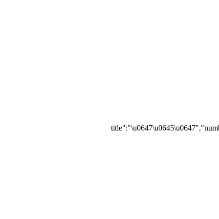
{"title":"\u0647\u0645\u0647","numb