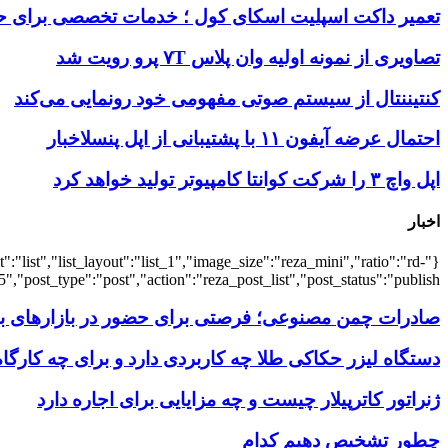
تعمیر داکت اسپلیت اسکای کول ؛ خدمات تخصصی برای ح
تصاویری از نمونه اولیه وان پلاس ۷T پرو رویت شد
کنتیننتال از سیستم صوتی مفهومی خود رونمایی می‌کند
احتمال عرضه آیفون ۱۱ با پشتیبانی از اپل پنسلاخبار
اپل واچ ۳ را شرکت کوانتا کامپیوتر تولید خواهد کرد
اخبار
:"list","list_layout":"list_1","image_size":"reza_mini","ratio":"rd-
,"post_type":"post","action":"reza_post_list","post_status":"publish"}
صادرات چمن مصنوعی؛ فرصتی برای حضور در بازارهای بین
دستگاه لیزر حکاکی طلا چه کاربردی دارد و برای چه کارگ
ژنراتور کاترپیلار چیست و چه مزایایی برای اجاره دارد
چطور تشخیص دهیم کدام