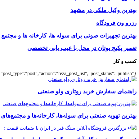
بهترین وکیل ملکی در مشهد
رزرو ون فرودگاه
بهترین تجهیزات صوتی برای سوله‌ ها، کارخانه‌ ها و مجتمع
تعمیر پکیج بوتان در محل با عیب یابی تخصصی
کسب و کار
{"title":"\u0647\u0645\u0647","number":"7","cats":"business","post_title":1,"ignore_sticky_posts":true,"layout":"list","list_layout":"list_1","image_size":"full","post_type":"post","action":"reza_post_list","post_status":"publish"}
راهنمای سفارش خرید روتاری ولو صنعتی
بهترین تهویه صنعتی برای سوله‌ها، کارخانه‌ها و مجتمع‌های