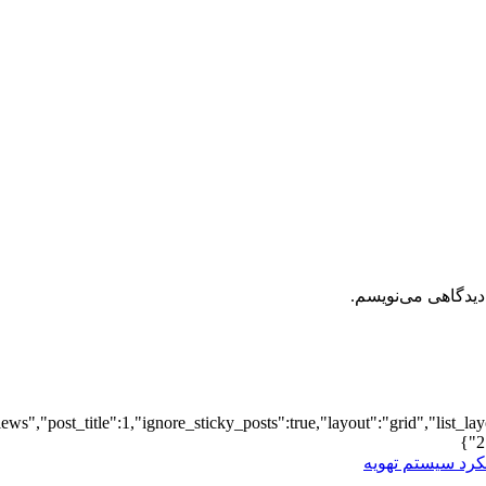
دیدگاهی می‌نویسم.
iews","post_title":1,"ignore_sticky_posts":true,"layout":"grid","list_l
2