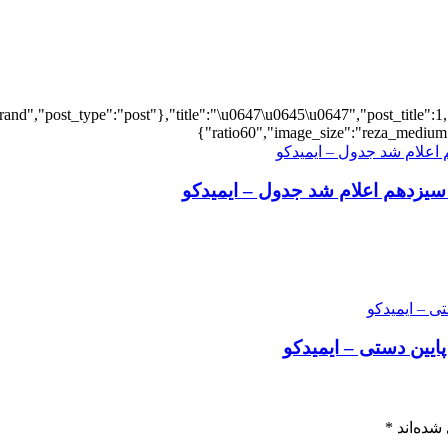
and","post_type":"post"},"title":"\u0647\u0645\u0647","post_title":1,
ratio60","image_size":"reza_medium",
 پایین دستی – ایمیدکو
شده‌اند
*