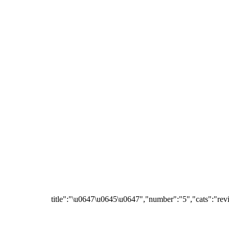
{"title":"\u0647\u0645\u0647","number":"5","cats":"rev