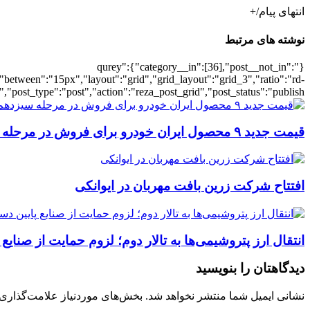
انتهای پیام/+
نوشته های مرتبط
{"qurey":{"category__in":[36],"post__not_in":
"between":"15px","layout":"grid","grid_layout":"grid_3","ratio":"rd-
"post_type":"post","action":"reza_post_grid","post_status":"publish"}
قیمت جدید ۹ محصول ایران خودرو برای فروش در مرحله سیزدهم اعلام شد جدول – ایمیدکو
افتتاح شرکت زرین بافت مهربان در ایوانکی
انتقال ارز پتروشیمی‌ها به تالار دوم؛ لزوم حمایت از صنایع
دیدگاهتان را بنویسید
نشانی ایمیل شما منتشر نخواهد شد.
بخش‌های موردنیاز علامت‌گذاری 