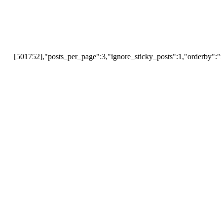
[501752],"posts_per_page":3,"ignore_sticky_posts":1,"orderby":"r