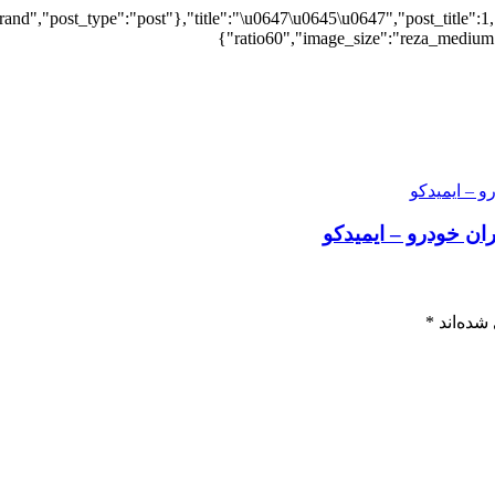
and","post_type":"post"},"title":"\u0647\u0645\u0647","post_title":1,
ratio60","image_size":"reza_medium",
ن خودرو – ایمیدکو
شده‌اند
*