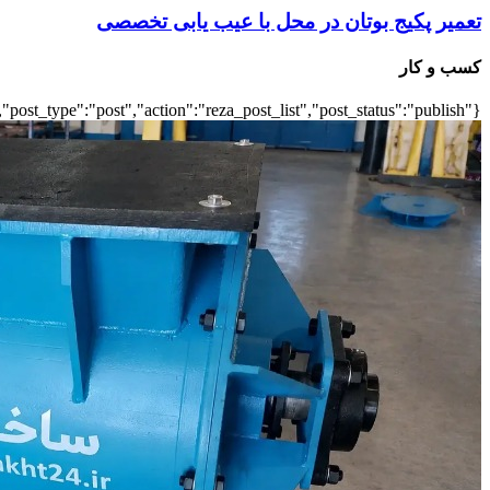
تعمیر پکیج بوتان در محل با عیب یابی تخصصی
کسب و کار
{"title":"\u0647\u0645\u0647","number":"7","cats":"business","post_title":1,"ignore_sticky_posts":true,"layout":"list","list_layout":"list_1","image_size":"full","post_type":"post","action":"reza_post_list","post_status":"publish"}