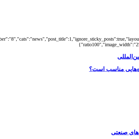
er":"8","cats":"news","post_title":1,"ignore_sticky_posts":true,"layout"
ratio100","image_width":"25"
‌المللی
اه‌هایی مناسب است؟
‌ های صنعتی