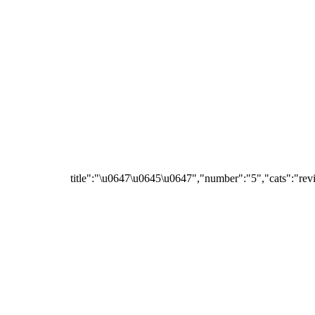
{"title":"\u0647\u0645\u0647","number":"5","cats":"rev