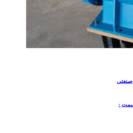
 صنعتی
یمت :