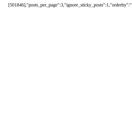
[501846],"posts_per_page":3,"ignore_sticky_posts":1,"orderby":"r