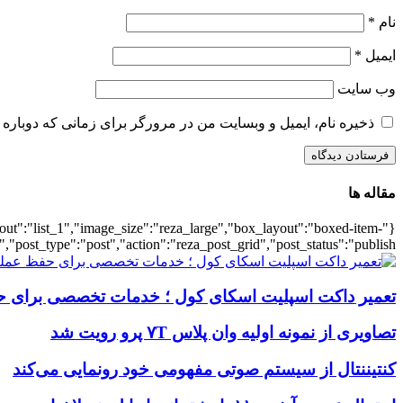
نام
*
ایمیل
*
وب‌ سایت
ذخیره نام، ایمیل و وبسایت من در مرورگر برای زمانی که دوباره 
مقاله ها
ayout":"list_1","image_size":"reza_large","box_layout":"boxed-item-
","post_type":"post","action":"reza_post_grid","post_status":"publish"}
تعمیر داکت اسپلیت اسکای کول ؛ خدمات تخصصی برای ح
تصاویری از نمونه اولیه وان پلاس ۷T پرو رویت شد
کنتیننتال از سیستم صوتی مفهومی خود رونمایی می‌کند