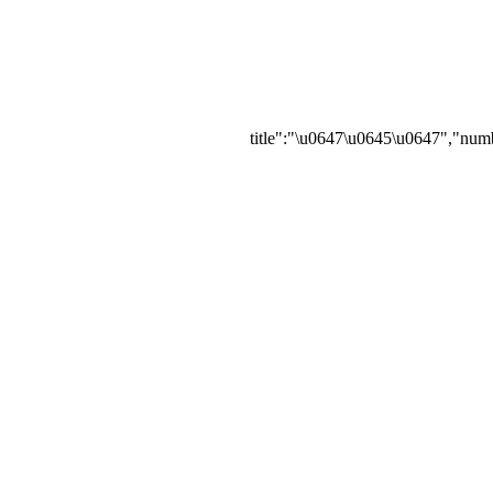
{"title":"\u0647\u0645\u0647","numb