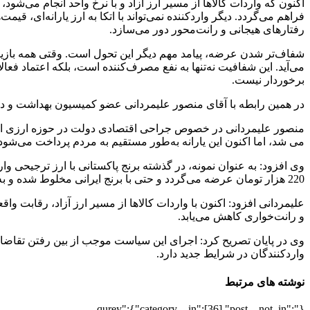
اکنون که واردات کالاها از مسیر ارز آزاد و با نرخ واحد انجام می‌شود
فراهم می‌گردد. دیگر واردکننده نمی‌تواند با اتکا به ارز یارانه‌ای، قیم
رفتارهای هیجانی و رانت‌محور دور می‌سازد.
شفاف‌تر شدن عرضه، پیامد مهم دیگر این تحول است. وقتی همه بازیگرا
می‌آید. این شفافیت نه‌تنها به نفع مصرف‌کننده است، بلکه اعتماد فعا
برخوردار نیست.
در همین رابطه با آقای منصور علیمردانی عضو کمیسیون بهداشت و در
منصور علیمردانی در خصوص جراحی اقتصادی دولت در حوزه ارزی اظهار
می شد، اما اکنون این یارانه به‌طور مستقیم به مردم پرداخت می‌شود
220 هزار تومان عرضه می‌گردد و حتی با برنج ایرانی مخلوط شده و به مبالغی بالاتر فروخته می‌شد.
علیمردانی افزود: اکنون با واردات کالاها از مسیر ارز آزاد، رقابت 
و رانت‌خواری کاهش می‌یابد.
وی در پایان تصریح کرد: اجرای این سیاست موجب از بین رفتن تقاضا
واردکنندگان در شرایط جدید دارد.
نوشته های مرتبط
{"qurey":{"category__in":[36],"post__not_in":