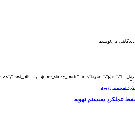
دیدگاهی می‌نویسم.
iews","post_title":1,"ignore_sticky_posts":true,"layout":"grid","list_l
2
فظ عملکرد سیستم تهویه