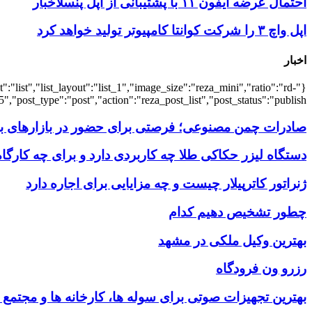
احتمال عرضه آیفون ۱۱ با پشتیبانی از اپل پنسلاخبار
اپل واچ ۳ را شرکت کوانتا کامپیوتر تولید خواهد کرد
اخبار
:"list","list_layout":"list_1","image_size":"reza_mini","ratio":"rd-
,"post_type":"post","action":"reza_post_list","post_status":"publish"}
صادرات چمن مصنوعی؛ فرصتی برای حضور در بازارهای بین
دستگاه لیزر حکاکی طلا چه کاربردی دارد و برای چه کارگ
ژنراتور کاترپیلار چیست و چه مزایایی برای اجاره دارد
چطور تشخیص دهیم کدام
بهترین وکیل ملکی در مشهد
رزرو ون فرودگاه
بهترین تجهیزات صوتی برای سوله‌ ها، کارخانه‌ ها و مجتمع