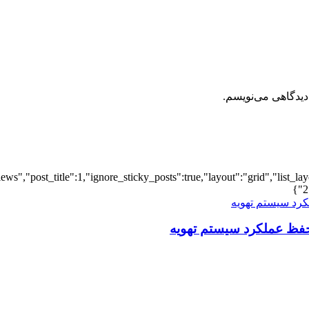
دیدگاهی می‌نویسم.
iews","post_title":1,"ignore_sticky_posts":true,"layout":"grid","list_l
2
فظ عملکرد سیستم تهویه