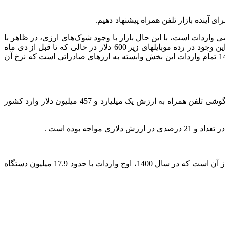
 آینده بازار تلفن همراه پیشنهاد دهیم.
ر ده ماهه سال جاری (منتهی به دی‌ماه 1404) نشان‌دهنده تداوم روند کاهشی واردات است، با این حال بازار با وجود شوک‌های ارزی، در ظاهر با
کمبود کالا مواجه نیست. موضوع مهم این است که در این آمار واردات مسافری و همچنین مدلهای لوکس آیفون نیز گنجانده شده است. با این وجود در رده موبایلهای زیر 600 دلار در حالی که تا قبل از دی ماه
بخش مهمی از آن از تالار اول ارزی با نرخ های زیر 100 هزار تومان تامین میشد اما حالا به خصوص بعد از جراحی اقتصادی نیمه دی ماه 1404 تمام واردات این بخش وابسته به ارزهای صادراتی است که نرخ آن
لازم به ذکر است، بر اساس آمار اعلام‌شده از سوی گمرک ایران، از فروردین تا پایان دی‌ماه امسال مجموعاً 7 میلیون و 498 هزار دستگاه گوشی تلفن همراه به ارزش یک میلیارد و 457 میلیون دلار وارد کشور
بررسی آمارهای سالانه نشان می‌دهد که بازار واردات موبایل طی سال‌های اخیر روندی نزولی را تجربه کرده است. اطلاعات موجود حاکی از آن است که در سال 1400، اوج واردات با حدود 17.9 میلیون دستگاه