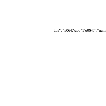
{"title":"\u0647\u0645\u0647","numb