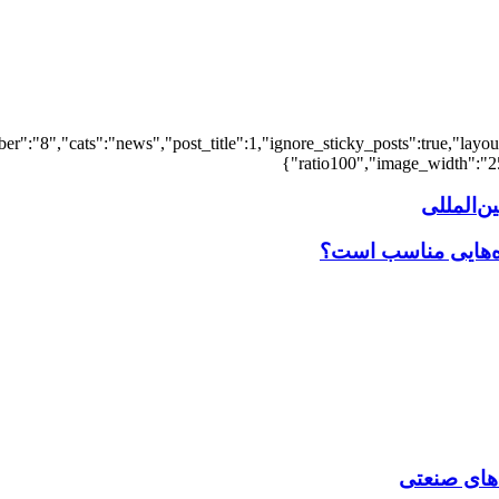
er":"8","cats":"news","post_title":1,"ignore_sticky_posts":true,"layout"
ratio100","image_width":"25"
‌المللی
اه‌هایی مناسب است؟
‌ های صنعتی