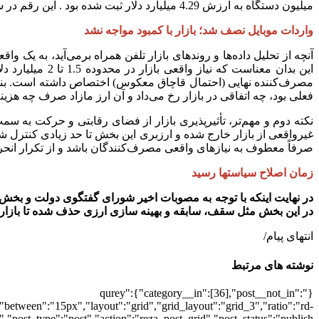
میلیون دستگاه به ارزش 4.29 میلیارد دلار ثبت شده بود . این رقم در سال‌های 1401 و 1402 به ترتیب به 3.3 و 3.4 میلیارد دلار کاهش یافت.
واردات موبایل نصف شد؛ بازار با کمبود مواجه نشد
این بدان معناس
مصرف‌کننده نهایی (احتمال قاچاق معکوس) اختصاص داشته است. بنابر
فعلی بود، چه اتفاقی در بازار رخ می‌داد و آن ارز مازاد صرف چه هزین
نکته دوم و مهم‌تر، تأثیرپذیری بازار از فضای رقابتی و حرکت به سم
غیرواقعی از بازار خارج شده و ارزبری این بخش تا حد زیادی کنترل شد
صرفاً معطوف به نیازهای واقعی مصرف‌کنندگان باشد و از تکرار انحر
زمان اصلاح سیاستها رسید
در نهایت اینکه با توجه به مصوبات اخیر شورای گفتگوی دولت و بخ
در این بخش مثل سقف، سابقه و بهینه سازی ارزی حذف شده تا بازار ر
انتهای پیام/
نوشته های مرتبط
{"qurey":{"category__in":[36],"post__not_in":
"between":"15px","layout":"grid","grid_layout":"grid_3","ratio":"rd-
"post_type":"post","action":"reza_post_grid","post_status":"publish"}