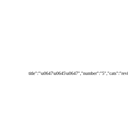
{"title":"\u0647\u0645\u0647","number":"5","cats":"rev