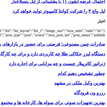
احتمال عرضه آیفون ۱۱ با پشتیبانی از اپل پنسلاخبار
اپل واچ ۳ را شرکت کوانتا کامپیوتر تولید خواهد کرد
اخبار
:"list","list_layout":"list_1","image_size":"reza_mini","ratio":"rd-
,"post_type":"post","action":"reza_post_list","post_status":"publish"}
صادرات چمن مصنوعی؛ فرصتی برای حضور در بازارهای بین
دستگاه لیزر حکاکی طلا چه کاربردی دارد و برای چه کارگ
ژنراتور کاترپیلار چیست و چه مزایایی برای اجاره دارد
چطور تشخیص دهیم کدام
بهترین وکیل ملکی در مشهد
رزرو ون فرودگاه
بهترین تجهیزات صوتی برای سوله‌ ها، کارخانه‌ ها و مجتمع