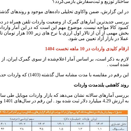
ساختار توزیع و ثبت‌سفارش بازمی‌گردد؟
در این گزارش، ضمن واکاوی تحلیلی داده‌های موجود و روندهای گذشته، 
عملا در بازار آزاد تعیین می شود.
ارقام کلیدی واردات در 10 ماهه نخست 1404
شده است .
این رقم در مقایسه با مدت مشابه سال گذشته (1403) که واردات حدود 9 میلیون دستگاه به ارزش 1.8 میلیارد دلار بود، با کاهش 15 درصدی در تعداد و 21 درصدی در ارزش دلاری مواجه بوده است .
روند کاهشی بلندمدت واردات
به ارزش 4.29 میلیارد دلار ثبت شده بود . این رقم در سال‌های 1401 و 1402 به ترتیب به 3.3 و 3.4 میلیارد دلار کاهش یافت.