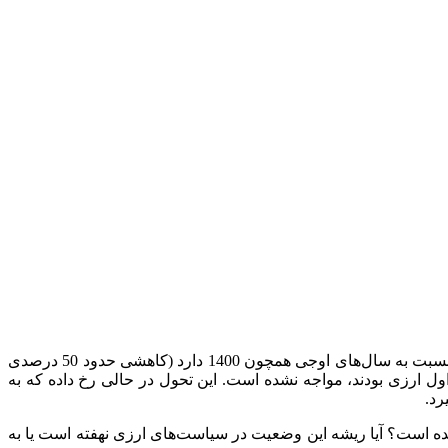
به گزارش خبرنگار اقتصادی خبرگزاری تسنیم،در شرایطی که آمارهای گمرک از واردات ده‌ماهه تلفن همراه حکایت از کاهش چشمگیر آن نسبت به سال‌های اوجی همچون 1400 دارد (کاهشی حدود 50 درصدی
تی 100 درصدی که در بسیاری کالاهای وابسته به تالار اول ارزی بودند، مواجه نشده است. این تحول در حالی رخ داده که به
رد.
شده است؟ آیا ریشه این وضعیت در سیاست‌های ارزی نهفته است یا به