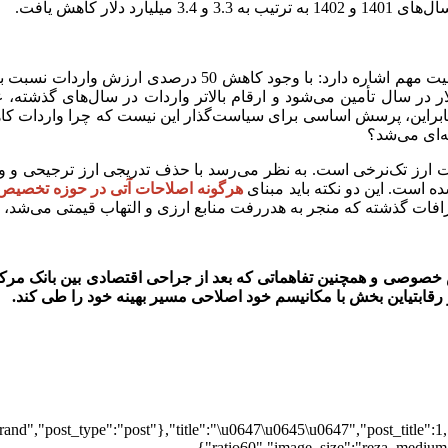
ت که نیاز واقعی بازار در محدوده 1.5 تا 2 میلیارد دلار در سال تأمین می‌شود و ارقام بالاتر 
این، پرسش اساسی برای سیاست‌گذار این نیست که چرا واردات کاهش ی
ه‌ای می‌شد؟
ت ارز تک‌نرخی است. به نظر می‌رسد با حذف تدریجی ارز ترجیحی و وابس
ه است. این دو نکته باید مبنای
هرگونه اصلاحات آتی در حوزه تخصیص س
افات گذشته که منجر به هدررفت منابع ارزی و التهاب قیمتی می‌شد، ج
ش خصوصی و همچنین تفاهماتی که بعد از جراحی اقتصادی بین بانک مر
قابتیاین بخش با مکانیسم خود اصلاحی مسیر بهینه خود را طی کند.
and","post_type":"post"},"title":"\u0647\u0645\u0647","post_title":1,
ratio60","image_size":"reza_medium",