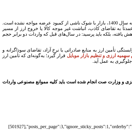
آنچه از تحلیل داده‌ها و روندهای بازار تلفن همراه برمی‌آید، به یک واقعیت مهم اشاره دارد: با وجود کاهش 50 درصدی ارزش واردات نسبت به سال 1400، بازار با شوک ناشی از کمبود عرضه مواجه نشده است.
واردات در سال‌های گذشته، عمدتاً به تقاضای کاذب، انباشت غیر موجه کالا یا خروج ارز از مسیر
افته، بلکه باید پرسید: در سال‌های قبل که واردات دو برابر حجم
تگی تأمین ارز به منابع صادراتی با نرخ آزاد، تقاضای سوداگرانه و
همیه ارزی و تنظیم بازار موبایل
قرار گیرد؛ به‌گونه‌ای که تأمین ارز
لوگیری به عمل آید.
کزی و وزارت صت انجام شده است باید کلیه مموانع مصنوعی واردات
[501927],"posts_per_page":3,"ignore_sticky_posts":1,"orderby":"r