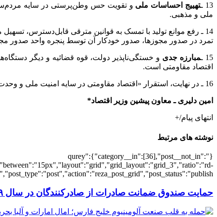
13 ـ
تهییج احساسات ملی
و تقویت حس وطن‌پرستی در سایه مردم‌سالا
ملی و مذهبی.
14 ـ رفع موانع تولید با تمسک به قوانین مترقی قابل‌دسترس، تسهی
تمرد در صدور مجوزها، صدور خودکار آن توسط پنجره واحد صدور مجو
15 ـ
مبارزه جدی
و خستگی‌ناپذیر دولت، قوه قضائیه و دیگر دستگاه‌ه
اقتصاد مقاومتی است.
16 ـ در نهایت، استقرار «اقتصاد مقاومتی در سایه امنیت ملی و وحدت ملی» با توجه به شعار امسال رهبر آگاه و بصیر انقلاب اسلامی ایران.
امین دلیری ـ معاون پیشین وزیر اقتصاد*
انتهای پیام/+
نوشته های مرتبط
{"qurey":{"category__in":[36],"post__not_in":
"between":"15px","layout":"grid","grid_layout":"grid_3","ratio":"rd-
"post_type":"post","action":"reza_post_grid","post_status":"publish"}
حمایت صندوق ضمانت صادرات از صادرکنندگان در سال ۹۹ افزایش خواهد یافت