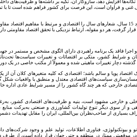
 تکانه‌ها افزایش دهد، سازوکار آن، تکیه بر داشته‌ها و ظرفیت‌های داخ
نی و فراوان است، این فرصت برای کشور فراهم شده است تا با تمسک 
قرار گرفت، هر دو مقوله، ارتباط نزدیکی با تحقق اقتصاد مقاومتی دارد
 و اجرا فاقد یک برنامه راهبردی دارای الگوی مشخص و مستمر در جهت
ت زمان و شرایط کشور، متکی بر اقتضائات و تغییرات سیاست‌ها تحت
گذشته دچار تغییرات ماهیتی شده و معمولاً از مکتب خاصی در یک دور
ی یک اقتصاد پویا و سالم باشد؛ اقتصادی که کلیه متغیرهای کلان آن ا
ای همسان‌سازی سیاست‌های اقتصادی معتدل و منطبق با واقعیات شکل گ
تصادی خارجی که هر چند گاه کشور را از مسیر شرایط عادی اداره خارج م
داخلی و خارجی مشهود است، بنیه و ظرفیت‌های اقتصادی کشور، به‌رغم 
هی و از سوی دیگر تنوع تولیدات کشاورزی و صنعتی به‌برکت منابع 
اف بسیاری از صاحب‌نظران بین‌المللی، ایران را مقابل تهدیدات دشمن
نو و بیوتکنولوژی، فناوری اطلاعات، تولید علم و وجود شرکت‌های دان
 در موقعیتی ممتاز در منطقه و حتی جهان قرار داده است، از طرف دی