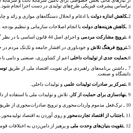
از نیازهای مالی بخش خصوصی برای تأمین سرمایه ثابت و سرمایه در 
براساس پیشرفت فیزیکی طرح‌های تولیدی در دست اجرا انجام شود.
2
ـ
کاهش اندازه دولت
با ادغام و انحلال دستگاه‌های موازی و زائد و چ
3 ـ
کاهش هزینه‌های دولت
با انجام اصلاحات سازمانی و تنظیم بودجه 
4 ـ
ترویج مشارکت مردمی
و اجرای اصل 44 قانون اساسی با در نظر گرفتن اصلاحات قانونی انجام‌شده، به‌منظور تشویق و ایجاد انگیزه در فعالیت‌های بخش خصوصی.
5
ـ
ترویج فرهنگ تلاش
و خودباوری در اقشار جامعه و تک‌تک مردم در خ
6
ـ
حمایت جدی از تولیدات داخلی
اعم از کشاورزی، صنعتی و دامی با در 
7 ـ داشتن برنامه‌های راهبردی برای تقویت اقتصاد ملی از طریق
توسع
دانشگاه و صنعت.
8 ـ
تمرکز بر صادرات تولیدات علمی
و تولیدات داخلی.
9 ـ
نهادسازی برای حمایت از کار
، تلاش و تولیدات ملی با استفاده از د
10 ـ ترک‌فعل مذموم واردات‌محوری و ترویج صادرات‌محوری از طریق رقابتی کردن محصولات داخلی از نظر قیمت و کیفیت در برابر تولیدات مشابه خارجی.
11 ـ
اجتناب از اقتصاد تجارت‌محور
و روی آوردن به اقتصاد تولیدمحور.
12 ـ
تقویت بنیان‌های وحدت ملی
و پرهیز از دامن‌زدن به اختلافات قو