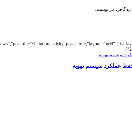
دیدگاهی می‌نویسم.
iews","post_title":1,"ignore_sticky_posts":true,"layout":"grid","list_l
2
فظ عملکرد سیستم تهویه