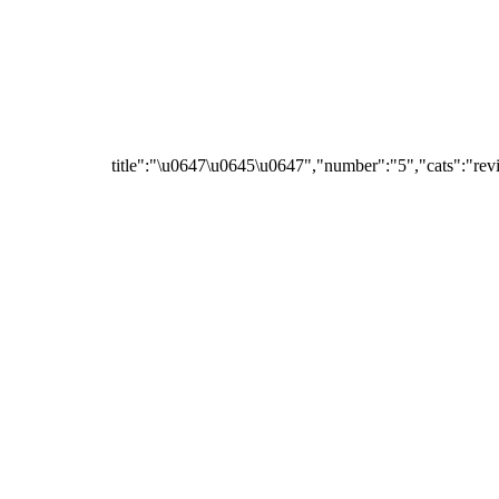
{"title":"\u0647\u0645\u0647","number":"5","cats":"rev