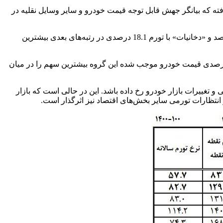
قلیه از 496.9 واحد در فروردین‌ماه به 635.9 واحد در اردیبهشت افزایش یافته که بیانگر جهش قابل توجه قیمت خودرو و سایر وسایل نقلیه در
بررسی جدول تغییرات شاخص قیمت مصرف‌کننده نشان می‌دهد پس از گروه خرید وسایل نقلیه، «بهداشت و درمان» با تورم ماهانه 18.3 درصد و «دخانیات» با تورم 18.1 درصدی در رتبه‌های بعدی بیشترین
بل، برخی گروه‌ها از جمله «تفریح و فرهنگ» و «تحصیلات» افزایش قیمت محدودتری را تجربه کرده‌اند. با این حال، رشد نزدیک به 28 درصدی قیمت خودرو موجب شده این گروه بیشترین سهم را در میان
و تغییرات بازار خودرو رخ داده باشد. این در حالی است که بازار
انتظارات تورمی سایر بخش‌های اقتصاد نیز اثرگذار است.