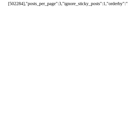
[502284],"posts_per_page":3,"ignore_sticky_posts":1,"orderby":"r