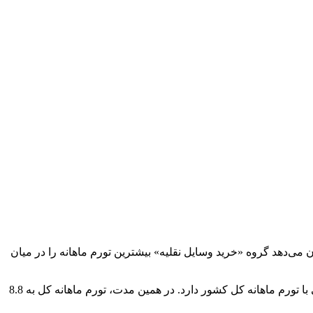
نگار اقتصادی خبرگزاری تسنیم،جدیدترین گزارش مرکز آمار ایران از شاخص قیمت مصرف‌کننده در اردیبهشت‌ماه 1405 نشان می‌دهد گروه «خرید وسایل نقلیه» بیشترین تورم ماهانه را در میان
بر اساس آمار منتشرشده، تورم ماهانه گروه «خرید وسایل نقلیه» در اردیبهشت‌ماه به 27.9 درصد رسیده است؛ رقمی که فاصله قابل توجهی با تورم ماهانه کل کشور دارد. در همین مدت، تورم ماهانه کل به 8.8