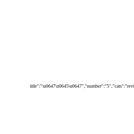
{"title":"\u0647\u0645\u0647","number":"5","cats":"rev