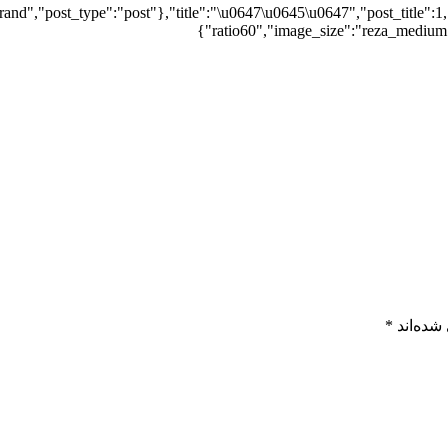
and","post_type":"post"},"title":"\u0647\u0645\u0647","post_title":1,
ratio60","image_size":"reza_medium",
شده‌اند
*