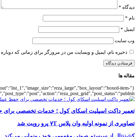
دیدگاه
*
نام
*
ایمیل
*
وب‌ سایت
ذخیره نام، ایمیل و وبسایت من در مرورگر برای زمانی که دوباره 
مقاله ها
ayout":"list_1","image_size":"reza_large","box_layout":"boxed-item-
","post_type":"post","action":"reza_post_grid","post_status":"publish"}
تعمیر داکت اسپلیت اسکای کول ؛ خدمات تخصصی برای ح
تصاویری از نمونه اولیه وان پلاس ۷T پرو رویت شد
کنتیننتال از سیستم صوتی مفهومی خود رونمایی می‌کند