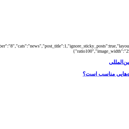
er":"8","cats":"news","post_title":1,"ignore_sticky_posts":true,"layout"
ratio100","image_width":"25"
‌المللی
اه‌هایی مناسب است؟