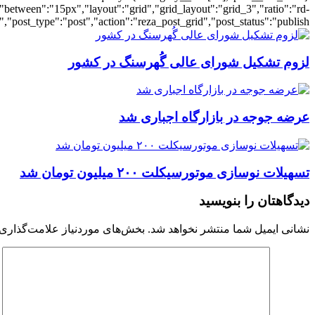
"between":"15px","layout":"grid","grid_layout":"grid_3","ratio":"rd-
"post_type":"post","action":"reza_post_grid","post_status":"publish"}
لزوم تشکیل شورای عالی گُهرسنگ در کشور
عرضه جوجه در بازارگاه اجباری شد
تسهیلات نوسازی موتورسیکلت‌ ۲۰۰ میلیون تومان شد
دیدگاهتان را بنویسید
نشانی ایمیل شما منتشر نخواهد شد.
بخش‌های موردنیاز علامت‌گذاری 