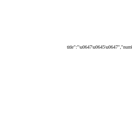
{"title":"\u0647\u0645\u0647","numb