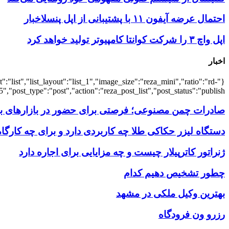
احتمال عرضه آیفون ۱۱ با پشتیبانی از اپل پنسلاخبار
اپل واچ ۳ را شرکت کوانتا کامپیوتر تولید خواهد کرد
اخبار
:"list","list_layout":"list_1","image_size":"reza_mini","ratio":"rd-
,"post_type":"post","action":"reza_post_list","post_status":"publish"}
صادرات چمن مصنوعی؛ فرصتی برای حضور در بازارهای بین
دستگاه لیزر حکاکی طلا چه کاربردی دارد و برای چه کارگ
ژنراتور کاترپیلار چیست و چه مزایایی برای اجاره دارد
چطور تشخیص دهیم کدام
بهترین وکیل ملکی در مشهد
رزرو ون فرودگاه