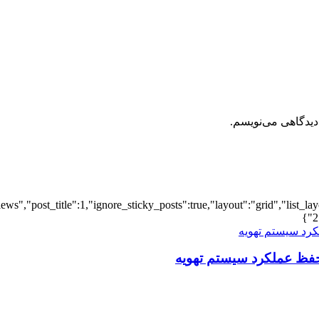
دیدگاهی می‌نویسم.
iews","post_title":1,"ignore_sticky_posts":true,"layout":"grid","list_l
2
فظ عملکرد سیستم تهویه