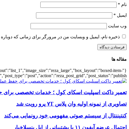
نام
*
ایمیل
*
وب‌ سایت
ذخیره نام، ایمیل و وبسایت من در مرورگر برای زمانی که دوباره 
مقاله ها
ayout":"list_1","image_size":"reza_large","box_layout":"boxed-item-
","post_type":"post","action":"reza_post_grid","post_status":"publish"}
تعمیر داکت اسپلیت اسکای کول ؛ خدمات تخصصی برای ح
تصاویری از نمونه اولیه وان پلاس ۷T پرو رویت شد
کنتیننتال از سیستم صوتی مفهومی خود رونمایی می‌کند
احتمال عرضه آیفون ۱۱ با پشتیبانی از اپل پنسلاخبار