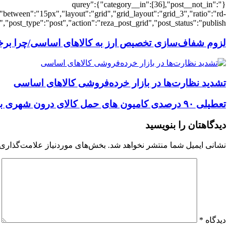
{"qurey":{"category__in":[36],"post__not_in":
"between":"15px","layout":"grid","grid_layout":"grid_3","ratio":"rd-
"post_type":"post","action":"reza_post_grid","post_status":"publish"}
لزوم شفاف‌سازی تخصیص ارز به کالاهای اساسی/چرا برخ
تشدید نظارت‌ها در بازار خرده‌فروشی کالاهای اساسی
تعطیلی ۹۰ درصدی کامیون های حمل کالای درون شهری به دلیل کرونا
دیدگاهتان را بنویسید
نشانی ایمیل شما منتشر نخواهد شد.
بخش‌های موردنیاز علامت‌گذاری 
دیدگاه
*