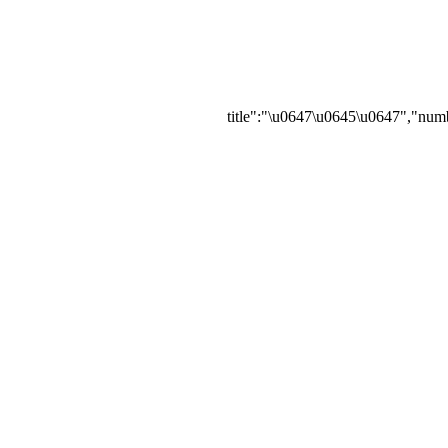
{"title":"\u0647\u0645\u0647","numb