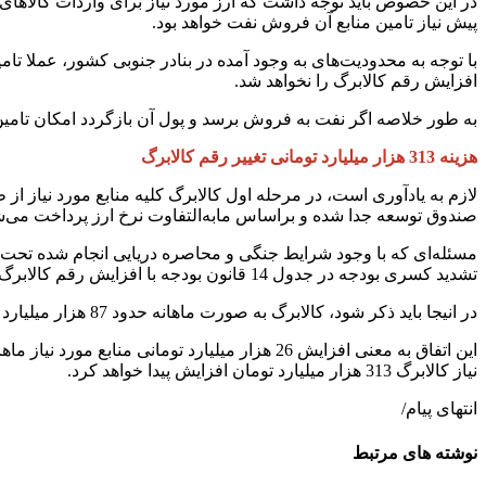
در این خصوص باید توجه داشت که ارز مورد نیاز برای واردات کالاهای
پیش نیاز تامین منابع آن فروش نفت خواهد بود.
با توجه به محدودیت‌های به وجود آمده در بنادر جنوبی کشور، عملا ت
افزایش رقم کالابرگ را نخواهد شد.
به طور خلاصه اگر نفت به فروش برسد و پول آن بازگردد امکان تامی
هزینه 313 هزار میلیارد تومانی تغییر رقم کالابرگ
صندوق توسعه جدا شده و براساس مابه‌التفاوت نرخ ارز پرداخت می‌ش
مسئله‌ای که با وجود شرایط جنگی و محاصره دریایی انجام شده تحت ت
تشدید کسری بودجه در جدول 14 قانون بودجه با افزایش رقم کالابرگ مخالفت کرده است.
در انیجا باید ذکر شود، کالابرگ به صورت ماهانه حدود 87 هزار میلیارد تومان منابع نیاز دارد، رقمی که اگر قرار بر افزایش حدود 30 درصدی آن باشد، به 113 هزار میلیارد تومان خواهد رسید.
این اتفاق به معنی افزایش 26 هزار میلیارد تو
نیاز کالابرگ 313 هزار میلیارد تومان افزایش پیدا خواهد کرد.
انتهای پیام/
نوشته های مرتبط