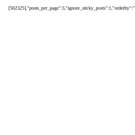
[502325],"posts_per_page":3,"ignore_sticky_posts":1,"orderby":"r