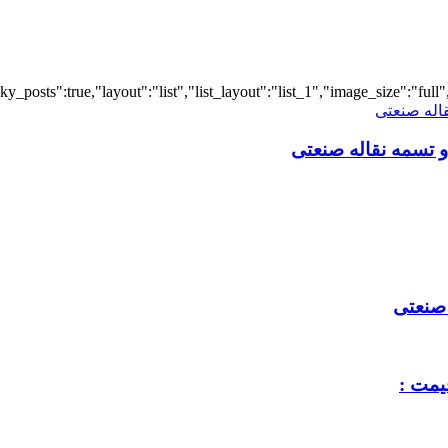
 صنعتی
یمت :