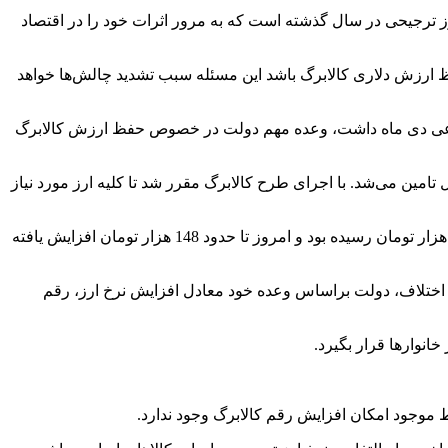
 مهم‌ترین دلایل این موج نیز حذف ارز ترجیحی در سال گذشته است که به مرور اثرات خود را در اقتصاد
حفظ ارزش دلاری کالابرگ باشد این مسئله سبب تشدید چالش‌ها خواهد
جتماعی دی ماه داشت، وعده مهم دولت در خصوص حفظ ارزش کالابرگ
 28 هزار و 500 تومانی و بخش دیگری از طریق ارز تالار اول تامین می‌شد. با اجرای طرح کالابرگ مقرر شد تا کلیه ارز مورد نیاز
در ابتدای اجرای کالابرگ این رقم 112 هزار تومان بود. در بازه زمانی که سه سناریو افزایش رقم کالابرگ به دولت ارسال شد این نرخ به 140 هزار تومان رسیده بود و امروز تا حدود 148 هزار تومان افزایش یافته
ین اختلاف، دولت براساس وعده خود معادل افزایش نرخ ارز، رقم
خانوارها قرار بگیرد.
موجود امکان افزایش رقم کالابرگ وجود ندارد.