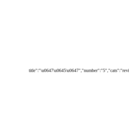
{"title":"\u0647\u0645\u0647","number":"5","cats":"rev