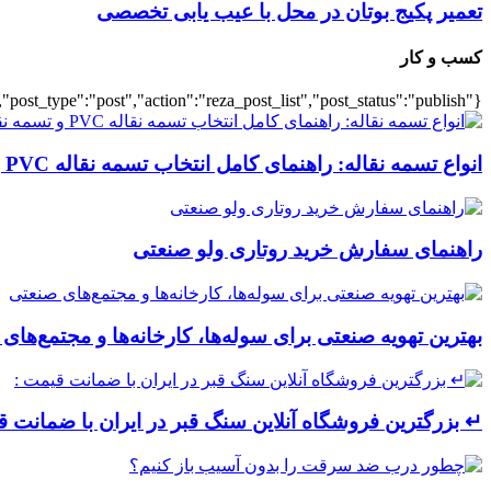
تعمیر پکیج بوتان در محل با عیب یابی تخصصی
کسب و کار
{"title":"\u0647\u0645\u0647","number":"7","cats":"business","post_title":1,"ignore_sticky_posts":true,"layout":"list","list_layout":"list_1","image_size":"full","post_type":"post","action":"reza_post_list","post_status":"publish"}
انواع تسمه نقاله: راهنمای کامل انتخاب تسمه نقاله PVC و تسمه نقاله صنعتی
راهنمای سفارش خرید روتاری ولو صنعتی
بهترین تهویه صنعتی برای سوله‌ها، کارخانه‌ها و مجتمع‌های
↵ بزرگترین فروشگاه آنلاین سنگ قبر در ایران با ضمانت ق