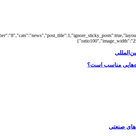
er":"8","cats":"news","post_title":1,"ignore_sticky_posts":true,"layout"
ratio100","image_width":"25"
‌المللی
اه‌هایی مناسب است؟
‌ های صنعتی