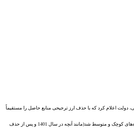
 در میانه تنش‌های اجتماعی، دولت اعلام کرد که با حذف ارز ترجیحی منابع حاصل را مستقیماً
فارغ از آنکه اجرای این تصمیم تمام زنجیره تولید کالاهای اساسی را با چالش شدید نقدینگی و افزایش قیمت مواجه کرد و موجب نابودی بنگاه‌های کوچک و متوسط شد(مانند آنچه در سال 1401 و پس از حذف