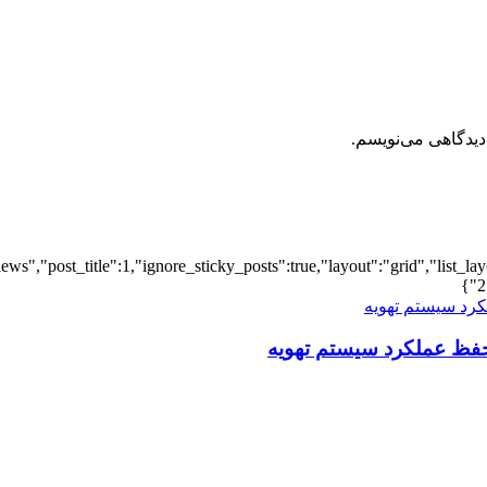
دیدگاهی می‌نویسم.
iews","post_title":1,"ignore_sticky_posts":true,"layout":"grid","list_l
2
فظ عملکرد سیستم تهویه