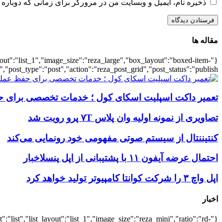
ذخیره نام، ایمیل و وبسایت من در مرورگر برای زمانی که دوباره 
مقاله ها
ayout":"list_1","image_size":"reza_large","box_layout":"boxed-item-
","post_type":"post","action":"reza_post_grid","post_status":"publish"}
تعمیر داکت اسپلیت اسکای کول ؛ خدمات تخصصی برای ح
تصاویری از نمونه اولیه وان پلاس ۷T پرو رویت شد
کنتیننتال از سیستم صوتی مفهومی خود رونمایی می‌کند
احتمال عرضه آیفون ۱۱ با پشتیبانی از اپل پنسلاخبار
اپل واچ ۳ را شرکت کوانتا کامپیوتر تولید خواهد کرد
اخبار
:"list","list_layout":"list_1","image_size":"reza_mini","ratio":"rd-