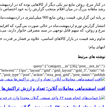
رشد ماهانه بزرگ در میان اقلام منتخب گزارش را به خود اختصاص دا
بر پایه این گزارش، قیمت روغن مایع 900 میلی‌لیتری در اردیبهشت‌ماه به حدود 348 هزار تومان رسیده است.
انتشار گزارش تورم اردیبهشت‌ماه در حالی صورت می‌گیرد که افزایش
مرغ و روغن، که سهم قابل توجهی در سبد مصرفی خانوار دارند، می‌توان
تداوم رشد قیمت در بازار کالاهای اساسی، علاوه بر فشار بر قدرت خری
انتهای پیام/
نوشته های مرتبط
{"qurey":{"category__in":[36],"post__not_in":
"between":"15px","layout":"grid","grid_layout":"grid_3","ratio":"rd-
"post_type":"post","action":"reza_post_grid","post_status":"publish"}
افت اسفندماهی معاملات آنلاین؛ تعداد و ارزش تراکنش‌ها 