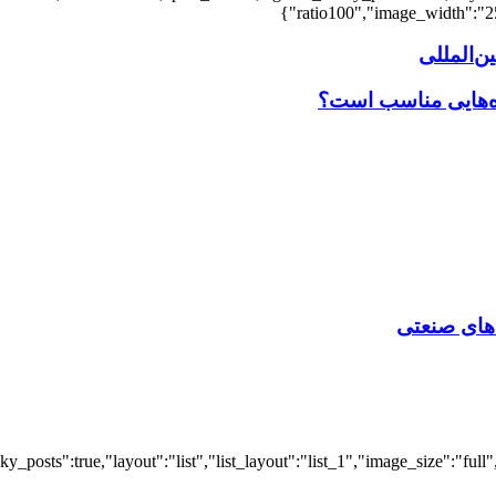
ratio100","image_width":"25"
‌المللی
اه‌هایی مناسب است؟
‌ های صنعتی