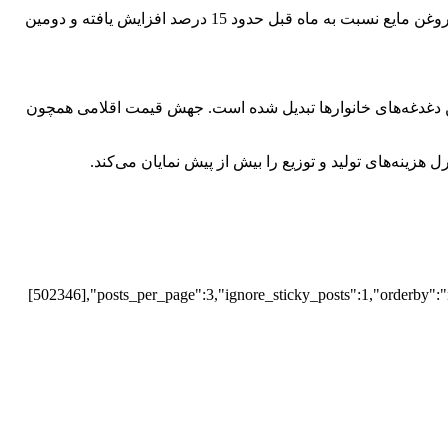
در کنار مرغ، روغن مایع نیز یکی دیگر از کالاهایی بوده که در اردیبهشت‌ماه رشد قیمت قابل توجهی را ثبت کرده است. بر این اساس، قیمت روغن مایع نسبت به ماه قبل حدود 15 درصد افزایش یافته و دومین
ن دغدغه‌های خانوارها تبدیل شده است. جهش قیمت اقلامی همچون
هزینه‌های تولید و توزیع را بیش از پیش نمایان می‌کند.
[502346],"posts_per_page":3,"ignore_sticky_posts":1,"orderby":"r