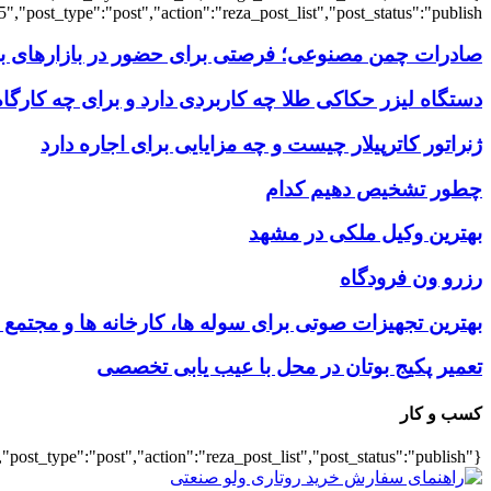
,"post_type":"post","action":"reza_post_list","post_status":"publish"}
صادرات چمن مصنوعی؛ فرصتی برای حضور در بازارهای بین
دستگاه لیزر حکاکی طلا چه کاربردی دارد و برای چه کارگ
ژنراتور کاترپیلار چیست و چه مزایایی برای اجاره دارد
چطور تشخیص دهیم کدام
بهترین وکیل ملکی در مشهد
رزرو ون فرودگاه
بهترین تجهیزات صوتی برای سوله‌ ها، کارخانه‌ ها و مجتمع
تعمیر پکیج بوتان در محل با عیب یابی تخصصی
کسب و کار
{"title":"\u0647\u0645\u0647","number":"7","cats":"business","post_title":1,"ignore_sticky_posts":true,"layout":"list","list_layout":"list_1","image_size":"full","post_type":"post","action":"reza_post_list","post_status":"publish"}