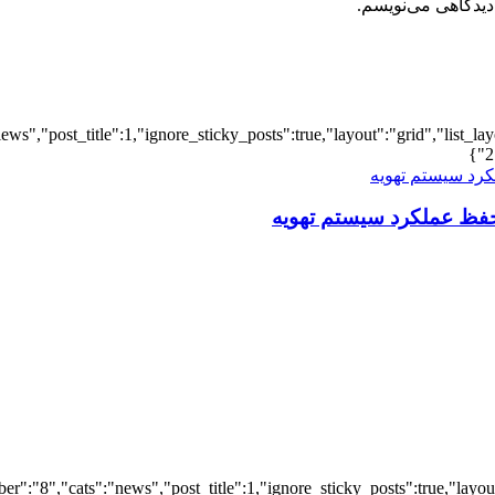
دیدگاهی می‌نویسم.
iews","post_title":1,"ignore_sticky_posts":true,"layout":"grid","list_l
2
فظ عملکرد سیستم تهویه
er":"8","cats":"news","post_title":1,"ignore_sticky_posts":true,"layout"