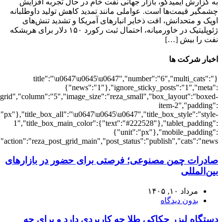
{"meta_category":"1","meta_date":"1","meta_comments":"1"},"arrows