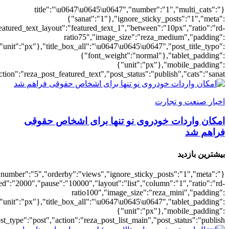
{"meta_da