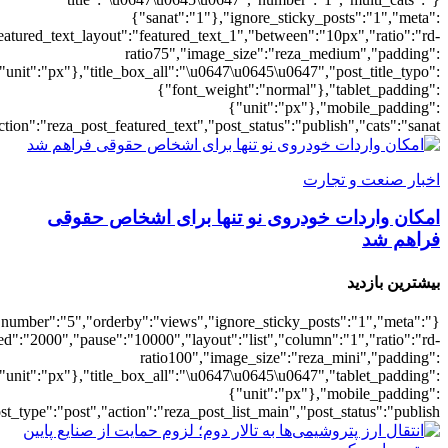
{"meta_da