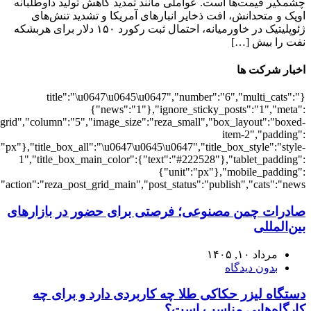
{"meta_category":"1","meta_date":"1","meta_comments":"1"},"arrows