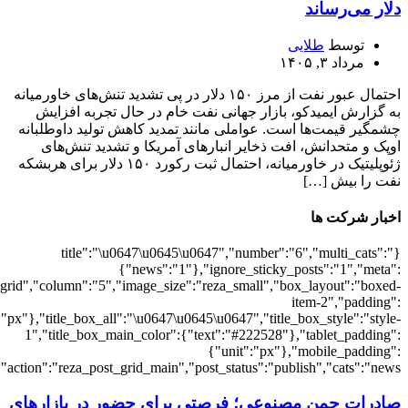
{"meta_category":"1","meta_date":"1","meta_comments":"1"},"arrows