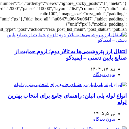
{"meta_da