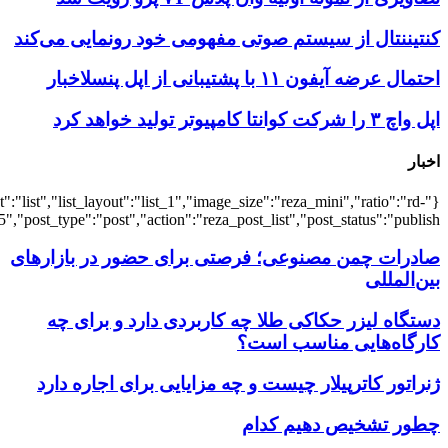
{"title":"\u0647