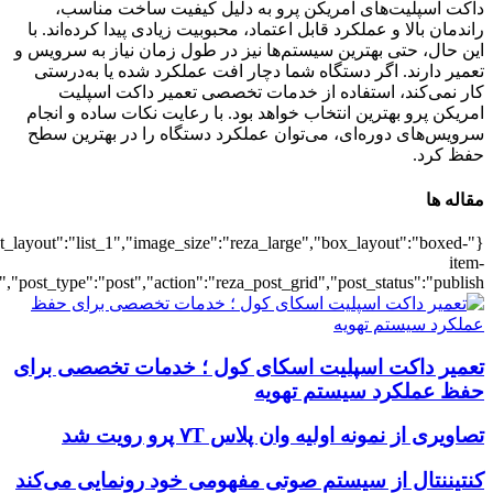
{"title":"\u0647\u0645\u0647",