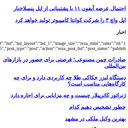
{"title":"\u0647