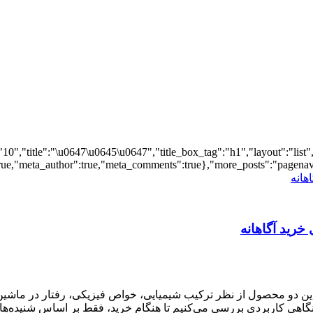
"10","title":"\u0647\u0645\u0647","title_box_tag":"h1","layout":"list",
ue,"meta_author":true,"meta_comments":true},"more_posts":"pagenavi","
خرید آگاهانه
ین دو محصول از نظر ترکیب شیمیایی، خواص فیزیکی، رفتار در ماشی
ا نگاهی کاربردی بررسی می‌کنیم تا هنگام خرید، فقط بر اساس شنیده‌ها 