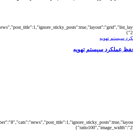
iews","post_title":1,"ignore_sticky_posts":true,"layout":"grid","list_l
2
فظ عملکرد سیستم تهویه
er":"8","cats":"news","post_title":1,"ignore_sticky_posts":true,"layout"
ratio100","image_width":"25"