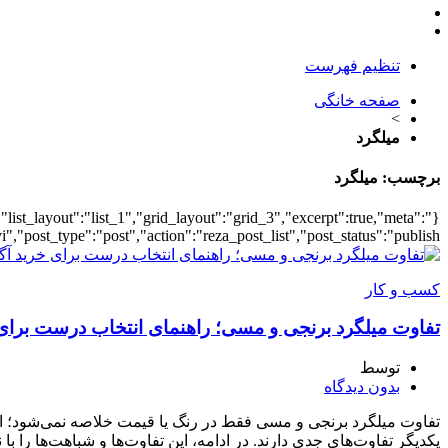
تنظیم فهرست
صفحه خانگی
>
میلگرد
برچسب:
میلگرد
"list_layout":"list_1","grid_layout":"grid_3","excerpt":true,"meta":
post_type":"post","action":"reza_post_list","post_status":"publish"}
کسب و کار
تفاوت میلگرد برنجی و مسی؛ راهنمای انتخاب درست برای 
توسط
بدون دیدگاه
تفاوت میلگرد برنجی و مسی فقط در رنگ یا قیمت خلاصه نمی‌شود؛ ا
یکدیگر تفاوت‌های جدی دارند. در ادامه، این تفاوت‌ها و شباهت‌ها را ب