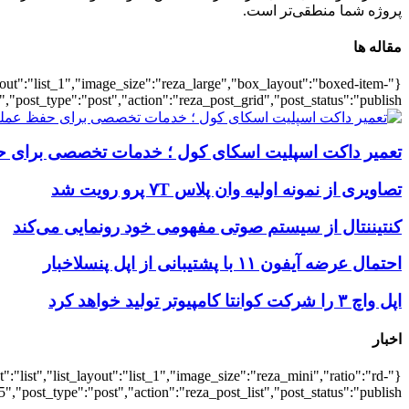
پروژه شما منطقی‌تر است.
مقاله ها
ayout":"list_1","image_size":"reza_large","box_layout":"boxed-item-
","post_type":"post","action":"reza_post_grid","post_status":"publish"}
تعمیر داکت اسپلیت اسکای کول ؛ خدمات تخصصی برای ح
تصاویری از نمونه اولیه وان پلاس ۷T پرو رویت شد
کنتیننتال از سیستم صوتی مفهومی خود رونمایی می‌کند
احتمال عرضه آیفون ۱۱ با پشتیبانی از اپل پنسلاخبار
اپل واچ ۳ را شرکت کوانتا کامپیوتر تولید خواهد کرد
اخبار
:"list","list_layout":"list_1","image_size":"reza_mini","ratio":"rd-
,"post_type":"post","action":"reza_post_list","post_status":"publish"}