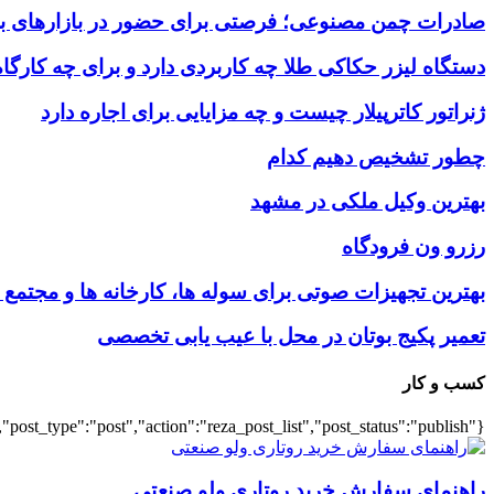
صادرات چمن مصنوعی؛ فرصتی برای حضور در بازارهای بین
دستگاه لیزر حکاکی طلا چه کاربردی دارد و برای چه کارگ
ژنراتور کاترپیلار چیست و چه مزایایی برای اجاره دارد
چطور تشخیص دهیم کدام
بهترین وکیل ملکی در مشهد
رزرو ون فرودگاه
بهترین تجهیزات صوتی برای سوله‌ ها، کارخانه‌ ها و مجتمع
تعمیر پکیج بوتان در محل با عیب یابی تخصصی
کسب و کار
{"title":"\u0647\u0645\u0647","number":"7","cats":"business","post_title":1,"ignore_sticky_posts":true,"layout":"list","list_layout":"list_1","image_size":"full","post_type":"post","action":"reza_post_list","post_status":"publish"}
راهنمای سفارش خرید روتاری ولو صنعتی