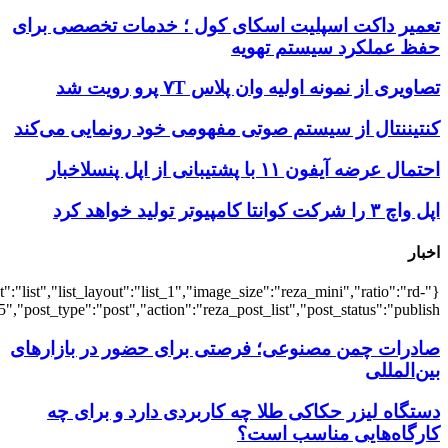
{"title":"\u0647