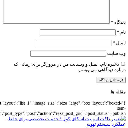
{"title":"\u0647\u0645\u0647",