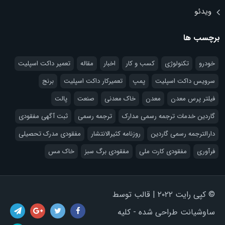
ویدئو
برچسب ها
خودرو
تکنولوژی
کسب و کار
اخبار
مقاله
تعمیر داکت اسپلیت
سرویس داکت اسپلیت
پمپ
تعمیرکار داکت اسپلیت
برنج
فیلتر پرس معدن
معدن
خاک معدنی
صنعت
پالت
گاردین خدمات ترجمه رسمی مدارک
ترجمه رسمی
ثبت آگهی مفقودی
دارالترجمه رسمی گاردین
روزنامه کثیرالانتشار
مفقودی مدرک تحصیلی
فرآوری
مفقودی کارت ملی
مفقودی برگ سبز
خاک مس
© کپی رایت ۲۰۲۲ | قالب توسط
ساوشیانت طراحی شده - کلیه