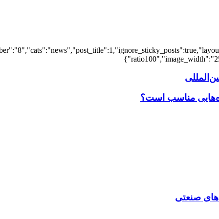
er":"8","cats":"news","post_title":1,"ignore_sticky_posts":true,"layout"
ratio100","image_width":"25"
‌المللی
اه‌هایی مناسب است؟
‌ های صنعتی