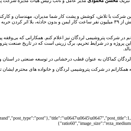
 تبریک
محسن محمودی
مدیر عامل و نائب رئیس هیات مدیره شرکت پ
 شرکت با تلاش، کوشش و پشت کار شما مدیران، مهندسان و کارکنان ش
بدترین شرایط تحریم ،دستاورد مهم در حوزه ایمنی و سلامت با ثبت بیش از ۳۹ میلیون نفر ساعت کار ا
نم در شرکت پتروشیمی لردگان نیز اعلام کنم. همکارانی که بی‌وقفه پ
ین پروژه و در شرایط تحریم، برگ زرینی است که در تاریخ صنعت پتروش
لد.
لردگان کماکان به عنوان قطب درخشانی در توسعه صنعتی در استان و 
مه همکارانم در شرکت پتروشیمی لردگان و خانواده های محترم ایشان ت
and","post_type":"post"},"title":"\u0647\u0645\u0647","post_title":1,
ratio60","image_size":"reza_medium",