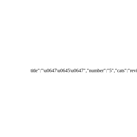
{"title":"\u0647\u0645\u0647","number":"5","cats":"rev