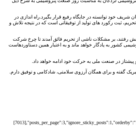
تروشیمی لردگان به مناسبت روز صنعت پتروشیمی به شرح ذیل
ریف خود توانسته در جایگاه رفیع قرار بگیرد.راه اندازی در
یمن و بدون حادثه، بلا اثر کردن حربه تحریم، ثبت رکورد های تولید از توفیقاتی است که در نتیجه تلاش و
یش رفتند، بر مشکلات ناشی از تحریم فائق آمدند تا چرخ شرکت
یمی کشور به یادگار خواهد ماند و به اعتبار همین دستاوردهاست
پیشتاز در صنعت ملی به حرکت خود ادامه خواهد داد.
بریک گفته و برای همگان آرزوی سلامتی، شادکامی و توفیق دارم.
[7013],"posts_per_page":3,"ignore_sticky_posts":1,"orderby":"r