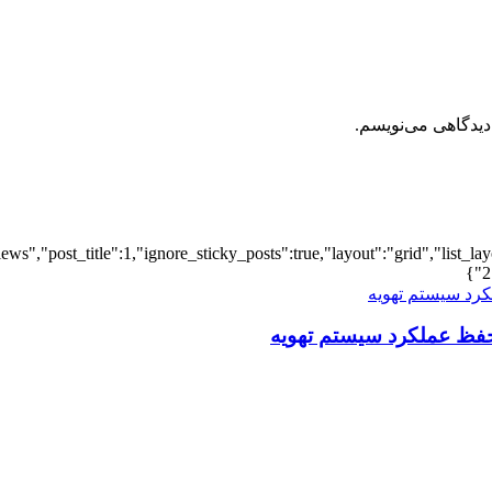
دیدگاهی می‌نویسم.
iews","post_title":1,"ignore_sticky_posts":true,"layout":"grid","list_l
2
فظ عملکرد سیستم تهویه