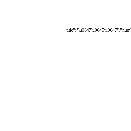
{"title":"\u0647\u0645\u0647","numb