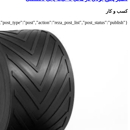
کسب و کار
{"title":"\u0647\u0645\u0647","number":"7","cats":"business","post_title":1,"ignore_sticky_posts":true,"layout":"list","list_layout":"list_1","image_size":"full","post_type":"post","action":"reza_post_list","post_status":"publish"}