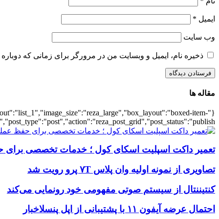
نام
*
ایمیل
*
وب‌ سایت
ذخیره نام، ایمیل و وبسایت من در مرورگر برای زمانی که دوباره 
مقاله ها
ayout":"list_1","image_size":"reza_large","box_layout":"boxed-item-
","post_type":"post","action":"reza_post_grid","post_status":"publish"}
تعمیر داکت اسپلیت اسکای کول ؛ خدمات تخصصی برای ح
تصاویری از نمونه اولیه وان پلاس ۷T پرو رویت شد
کنتیننتال از سیستم صوتی مفهومی خود رونمایی می‌کند
احتمال عرضه آیفون ۱۱ با پشتیبانی از اپل پنسلاخبار