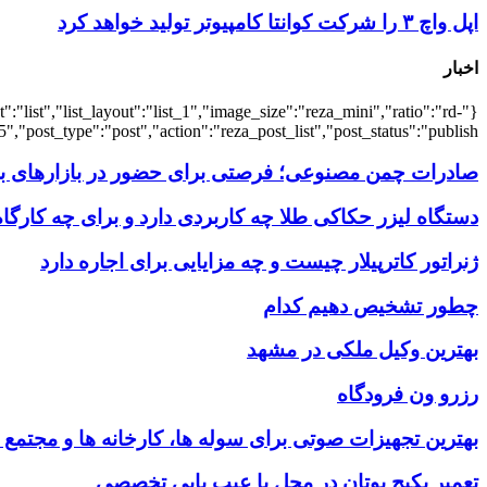
اپل واچ ۳ را شرکت کوانتا کامپیوتر تولید خواهد کرد
اخبار
:"list","list_layout":"list_1","image_size":"reza_mini","ratio":"rd-
,"post_type":"post","action":"reza_post_list","post_status":"publish"}
صادرات چمن مصنوعی؛ فرصتی برای حضور در بازارهای بین
دستگاه لیزر حکاکی طلا چه کاربردی دارد و برای چه کارگ
ژنراتور کاترپیلار چیست و چه مزایایی برای اجاره دارد
چطور تشخیص دهیم کدام
بهترین وکیل ملکی در مشهد
رزرو ون فرودگاه
بهترین تجهیزات صوتی برای سوله‌ ها، کارخانه‌ ها و مجتمع
تعمیر پکیج بوتان در محل با عیب یابی تخصصی