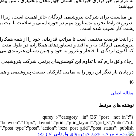
به گزارش خبرگزاری خبرآنلاین استان چهارمحال وبختیاری ، متن پیام
میباشد:
این مناسبت برای شرکت پتروشیمی لردگان حائز اهمیت است، زیرا این
پشت کار نصیب شده است.
در اینجا فرصت مغتنمی است تا مراتب قدردانی خود را از همه همکارا
پتروشیمی لردگان به راه افتد و دستاوردهای همکارانم در طول مدت ا
که اکنون لردگان با افتخار و غرور به خود و چنین دستان هنرمندی می‌با
رجاء واثق دارم که با تداوم این کوشش‌های پرثمر، شرکت پتروشیمی 
در پایان بار دیگر این روز را به تمامی کارکنان صنعت پتروشیمی و ه
46
مقاله اصلی
نوشته های مرتبط
{"qurey":{"category__in":[36],"post__not_in":
"between":"15px","layout":"grid","grid_layout":"grid_3","ratio":"rd-
"post_type":"post","action":"reza_post_grid","post_status":"publish"}